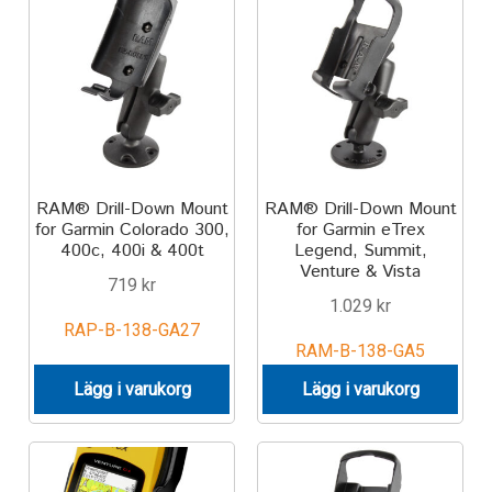
Motorcycle
Off-road Vehicle
Power Boat
RAM® Drill-Down Mount
RAM® Drill-Down Mount
Scooter
for Garmin Colorado 300,
for Garmin eTrex
400c, 400i & 400t
Legend, Summit,
Venture & Vista
UTV
719
kr
1.029
kr
RAP-B-138-GA27
Vehicle Type
RAM-B-138-GA5
Lägg i varukorg
Lägg i varukorg
Stand-Up Paddleboard
Wheelchair