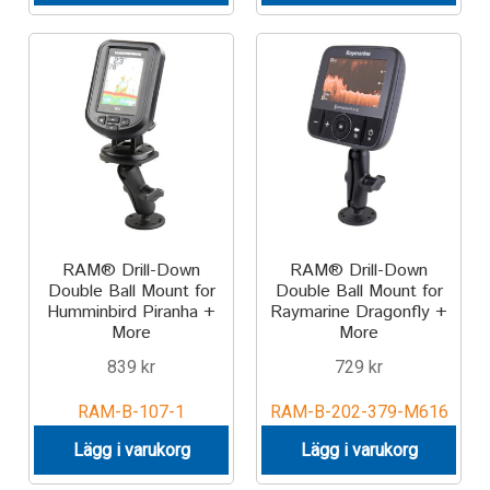
Components
Mounts with Holder
Holders
Monitor
Mounts
RAM® Drill-Down
RAM® Drill-Down
Double Ball Mount for
Double Ball Mount for
IntelliSkin
Humminbird Piranha +
Raymarine Dragonfly +
More
More
PRODUKTSERIE
839
kr
729
kr
GDS Tech
RAM-B-107-1
RAM-B-202-379-M616
Lägg i varukorg
Lägg i varukorg
GDS Tech Tab-Lock