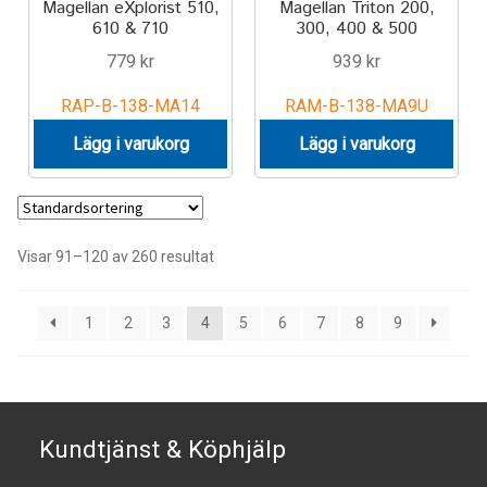
Magellan eXplorist 510,
Magellan Triton 200,
610 & 710
300, 400 & 500
779
kr
939
kr
RAP-B-138-MA14
RAM-B-138-MA9U
Lägg i varukorg
Lägg i varukorg
Visar 91–120 av 260 resultat
1
2
3
4
5
6
7
8
9
Kundtjänst & Köphjälp