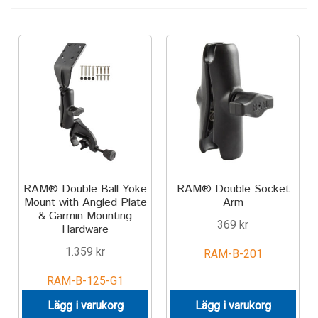
Keyboard
Laptop
Microphone
Phone
Printer
RAM® Double Ball Yoke
RAM® Double Socket
Mount with Angled Plate
Arm
Spotlight
& Garmin Mounting
369
kr
Hardware
Tablet
1.359
kr
RAM-B-201
RAM-B-125-G1
MONTERINGSLÖSNING
Lägg i varukorg
Lägg i varukorg