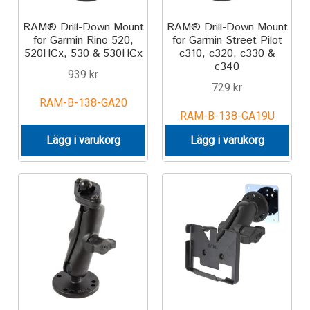
RAM® Drill-Down Mount
RAM® Drill-Down Mount
for Garmin Rino 520,
for Garmin Street Pilot
520HCx, 530 & 530HCx
c310, c320, c330 &
c340
939
kr
729
kr
RAM-B-138-GA20
RAM-B-138-GA19U
Lägg i varukorg
Lägg i varukorg