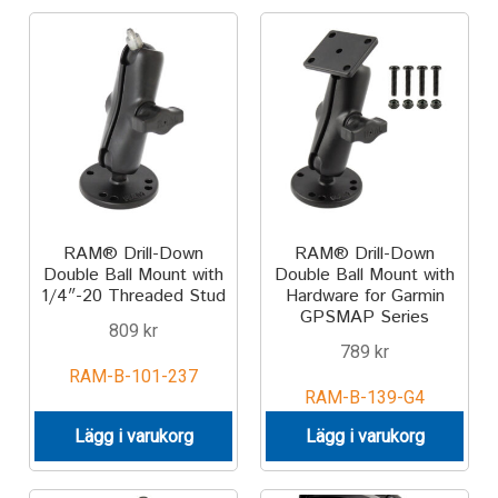
IntelliSkin
No-Drill
Power-Grip
Quick-Grip
RAM® Drill-Down
RAM® Drill-Down
RAM ROD
Double Ball Mount with
Double Ball Mount with
1/4″-20 Threaded Stud
Hardware for Garmin
GPSMAP Series
809
kr
RAM X-Grip
789
kr
RAM-B-101-237
Produkter efter livsstil/aktivitet
RAM-B-139-G4
Lägg i varukorg
Lägg i varukorg
FORDONSTYP