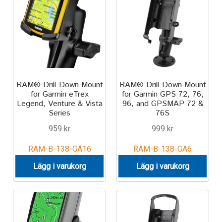
TILL FÖRETAG
Gun Holster
Handheld Computer
RAM® Drill-Down Mount
RAM® Drill-Down Mount
Monitor
for Garmin eTrex
for Garmin GPS 72, 76,
Legend, Venture & Vista
96, and GPSMAP 72 &
Printer
Series
76S
959
kr
999
kr
Scanner Gun
RAM-B-138-GA16
RAM-B-138-GA6
Speaker
Lägg i varukorg
Lägg i varukorg
Forklift
Lift Truck