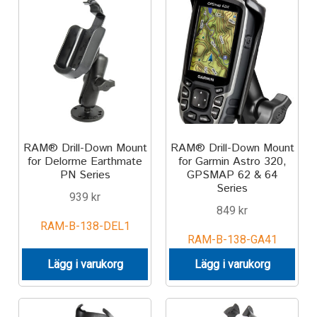
Aircraft
ATV
Bicycle
Car
RAM® Drill-Down Mount
RAM® Drill-Down Mount
Dirt Bike
for Delorme Earthmate
for Garmin Astro 320,
PN Series
GPSMAP 62 & 64
Series
Forklift
939
kr
849
kr
RAM-B-138-DEL1
Kayak
RAM-B-138-GA41
Lägg i varukorg
Lägg i varukorg
Lift Truck
FORDONSTYP