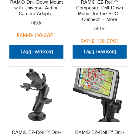
RAM® Drill-Down Mount
RAM® EZ-Roll’r™
with Universal Action
Composite Drill-Down
Camera Adapter
Mount for the SPOT
Connect + More
749
kr
749
kr
RAM-B-138-GOP1
RAP-B-138-SPO3
Lägg i varukorg
Lägg i varukorg
RAM® EZ-Roll’r™ Drill-
RAM® EZ-Roll’r™ Drill-