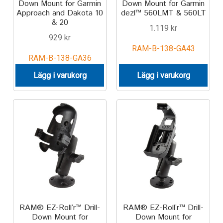
Down Mount for Garmin
Down Mount for Garmin
Approach and Dakota 10
dezl™ 560LMT & 560LT
& 20
1.119
kr
929
kr
RAM-B-138-GA43
RAM-B-138-GA36
Lägg i varukorg
Lägg i varukorg
RAM® EZ-Roll’r™ Drill-
RAM® EZ-Roll’r™ Drill-
Down Mount for
Down Mount for