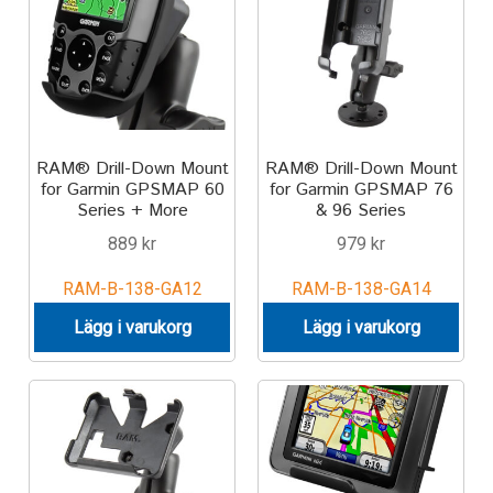
Produkter efter varumärken
Om oss
RAM® Drill-Down Mount
RAM® Drill-Down Mount
for Garmin GPSMAP 60
for Garmin GPSMAP 76
Series + More
& 96 Series
889
kr
979
kr
RAM-B-138-GA12
RAM-B-138-GA14
Lägg i varukorg
Lägg i varukorg