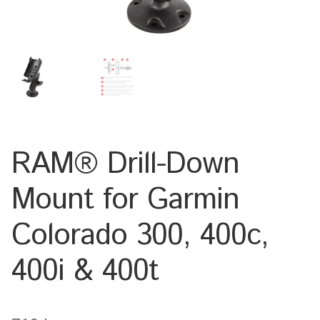
Keyboard
Laptop
Microphone
Phone
RAM® Drill-Down
Printer
Mount for Garmin
Spotlight
Colorado 300, 400c,
Tablet
400i & 400t
MONTERINGSLÖSNING