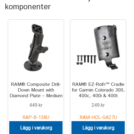
Aircraft
komponenter
ATV
Bicycle
Car
Dirt Bike
Forklift
RAM® Composite Drill-
RAM® EZ-Roll’r™ Cradle
Down Mount with
for Garmin Colorado 300,
Diamond Plate – Medium
400c, 400i & 400t
Kayak
449
kr
249
kr
Lift Truck
RAP-B-138U
RAM-HOL-GA27U
Lägg i varukorg
Lägg i varukorg
FORDONSTYP