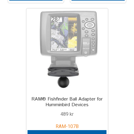
TILL FÖRETAG
Gun Holster
Handheld Computer
Monitor
Printer
Scanner Gun
RAM® Fishfinder Ball Adapter for
Speaker
Humminbird Devices
489
kr
Forklift
RAM-107B
Lift Truck