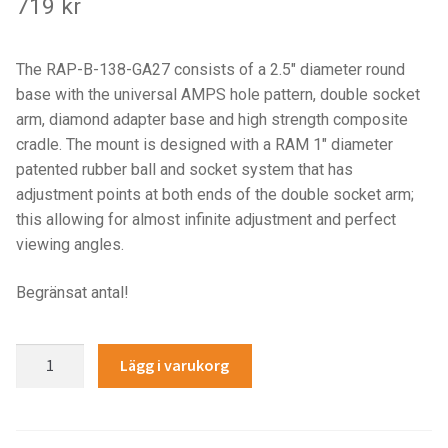
719
kr
Components
Mounts with Holder
The RAP-B-138-GA27 consists of a 2.5″ diameter round
base with the universal AMPS hole pattern, double socket
Holders
arm, diamond adapter base and high strength composite
cradle. The mount is designed with a RAM 1″ diameter
Monitor
patented rubber ball and socket system that has
adjustment points at both ends of the double socket arm;
Mounts
this allowing for almost infinite adjustment and perfect
viewing angles.
IntelliSkin
Begränsat antal!
PRODUKTSERIE
RAM®
Lägg i varukorg
GDS Tech
Drill-
Down
GDS Tech Tab-Lock
Mount