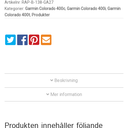
for
Artikelnr:
RAP-B-138-GA27
Kategorier:
Garmin Colorado 400c
,
Garmin Colorado 400i
,
Garmin
Garmin
IntelliSkin
Colorado 400t
,
Produkter
Colorado
300,
No-Drill
400c,
400i
Power-Grip
&
400t
Quick-Grip
mängd
RAM ROD
Beskrivning
RAM X-Grip
Mer information
Produkter efter livsstil/aktivitet
FORDONSTYP
Produkten innehåller följande