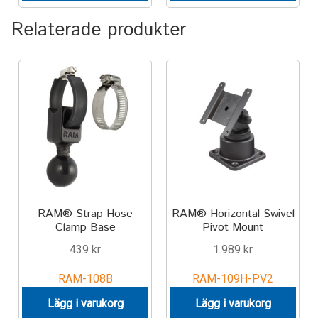
Relaterade produkter
Motorcycle
Off-road Vehicle
Power Boat
Scooter
UTV
RAM® Strap Hose
RAM® Horizontal Swivel
Vehicle Type
Clamp Base
Pivot Mount
439
kr
1.989
kr
Stand-Up Paddleboard
RAM-108B
RAM-109H-PV2
Wheelchair
Lägg i varukorg
Lägg i varukorg