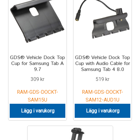
Aircraft
ATV
Bicycle
Car
GDS® Vehicle Dock Top
GDS® Vehicle Dock Top
Cup for Samsung Tab A
Cup with Audio Cable for
9.7
Samsung Tab 4 8.0
Dirt Bike
309
kr
519
kr
Forklift
RAM-GDS-DOCKT-
RAM-GDS-DOCKT-
SAM15U
SAM12-AUD1U
Kayak
Lägg i varukorg
Lägg i varukorg
Lift Truck
FORDONSTYP