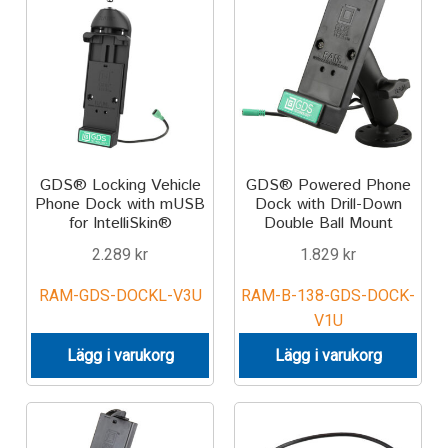
RAM X-Grip
Keyboard
Expand
Passar till Fordon
Laptop
Varumärken
Microphone
GDS® Locking Vehicle
GDS® Powered Phone
Om oss
Phone
Phone Dock with mUSB
Dock with Drill-Down
for IntelliSkin®
Double Ball Mount
Printer
2.289
kr
1.829
kr
Spotlight
RAM-GDS-DOCKL-V3U
RAM-B-138-GDS-DOCK-
V1U
Tablet
Lägg i varukorg
Lägg i varukorg
MONTERINGSLÖSNING