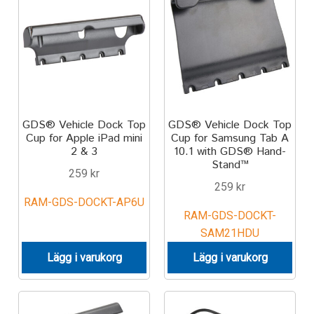
IntelliSkin
No-Drill
Power-Grip
GDS® Vehicle Dock Top
GDS® Vehicle Dock Top
Quick-Grip
Cup for Apple iPad mini
Cup for Samsung Tab A
2 & 3
10.1 with GDS® Hand-
Stand™
RAM ROD
259
kr
259
kr
RAM-GDS-DOCKT-AP6U
RAM X-Grip
RAM-GDS-DOCKT-
SAM21HDU
Produkter efter livsstil/aktivitet
Lägg i varukorg
Lägg i varukorg
FORDONSTYP