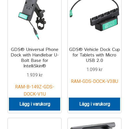
Components
Mounts with Holder
Holders
Monitor
GDS® Universal Phone
GDS® Vehicle Dock Cup
Dock with Handlebar U-
for Tablets with Micro
Bolt Base for
USB 2.0
Mounts
IntelliSkin®
1.099
kr
1.939
kr
IntelliSkin
RAM-GDS-DOCK-V3BU
RAM-B-149Z-GDS-
PRODUKTSERIE
DOCK-V1U
Lägg i varukorg
Lägg i varukorg
GDS Tech
GDS Tech Tab-Lock