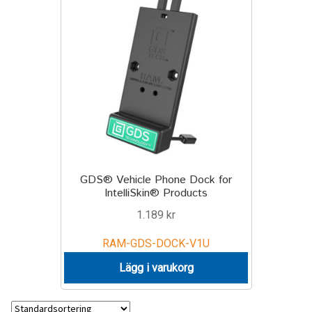
Motorcycle
Off-road Vehicle
Power Boat
Scooter
UTV
GDS® Vehicle Phone Dock for
IntelliSkin® Products
Vehicle Type
1.189
kr
RAM-GDS-DOCK-V1U
Stand-Up Paddleboard
Lägg i varukorg
Wheelchair