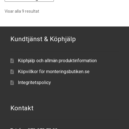
TILL FÖRETAG
Visar alla 9 resultat
Gun Holster
Handheld Computer
Kundtjänst & Köphjälp
Monitor
Köphjälp och allmän produktinformation
Printer
Köpvillkor för monteringsbutiken.se
Scanner Gun
Integritetspolicy
Speaker
Kontakt
Forklift
Lift Truck