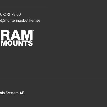
70-272 78 00
o@monteringsbutiken.se
nia System AB