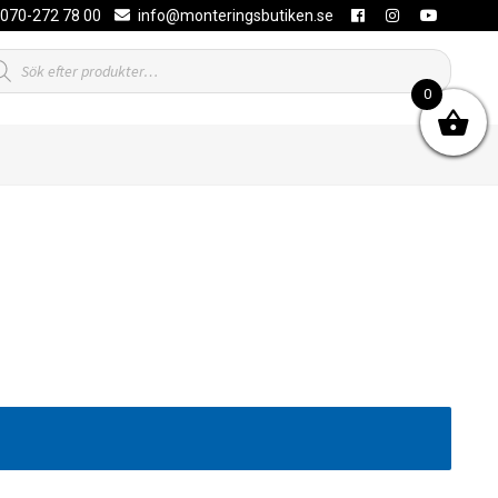
070-272 78 00
info@monteringsbutiken.se
duktsökning
0