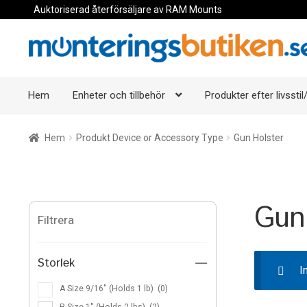
Auktoriserad återförsäljare av RAM Mounts
Hoppa
Hoppa
till
till
navigering
innehåll
Hem
Enheter och tillbehör
Produkter efter livsstil/
Hem
Produkt Device or Accessory Type
Gun Holster
Gun
Filtrera
Storlek
—
I
A Size 9/16″ (Holds 1 lb)
(0)
B Size 1″ (Holds 2 lbs)
(2)