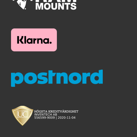
Components
Mounts with Holder
Holders
Monitor
Mounts
IntelliSkin
PRODUKTSERIE
GDS Tech
GDS Tech Tab-Lock