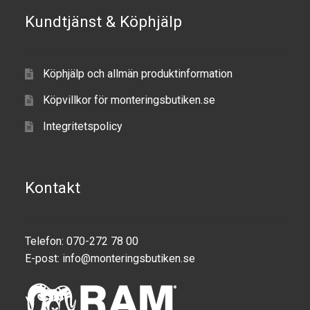
Kundtjänst & Köphjälp
Keyboard
Laptop
Köphjälp och allmän produktinformation
Microphone
Köpvillkor för monteringsbutiken.se
Integritetspolicy
Phone
Printer
Kontakt
Spotlight
Tablet
Telefon: 070-272 78 00
E-post:
info@monteringsbutiken.se
MONTERINGSLÖSNING