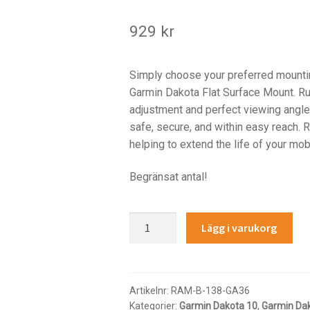
929
kr
Simply choose your preferred mountin
Garmin Dakota Flat Surface Mount. Rub
adjustment and perfect viewing angles
safe, secure, and within easy reach.
helping to extend the life of your mob
Begränsat antal!
RAM®
Lägg i varukorg
EZ-
Roll'r™
Drill-
Down
Artikelnr:
RAM-B-138-GA36
Kategorier:
Garmin Dakota 10
,
Garmin Da
Mount