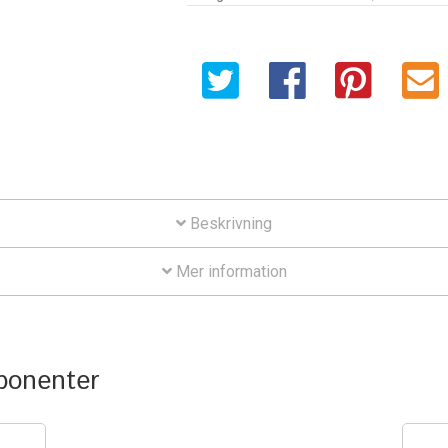
for
Garmin
Approach
and
Dakota
10
&
20
mängd
Beskrivning
Mer information
mponenter