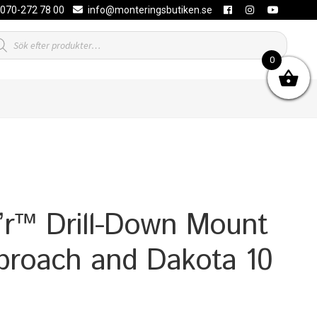
070-272 78 00
info@monteringsbutiken.se
duktsökning
0
r™ Drill-Down Mount
proach and Dakota 10