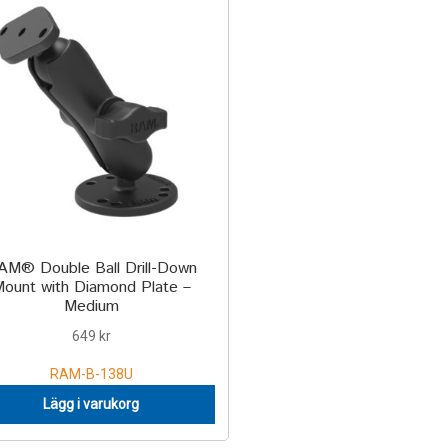
AM® Double Ball Drill-Down
ount with Diamond Plate –
Medium
649
kr
RAM-B-138U
Lägg i varukorg