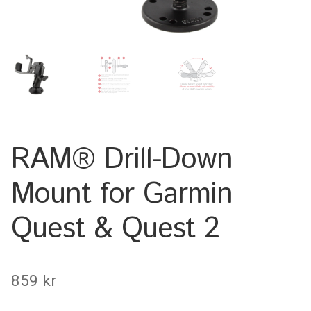
Keyboard
Laptop
Microphone
Phone
RAM® Drill-Down
Printer
Mount for Garmin
Spotlight
Quest & Quest 2
Tablet
MONTERINGSLÖSNING
859
kr