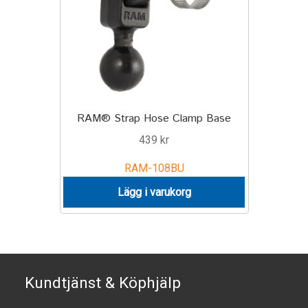
TILL FÖRETAG
Gun Holster
Handheld Computer
RAM® Strap Hose Clamp Base
Monitor
439
kr
Printer
RAM-108BU
Scanner Gun
Lägg i varukorg
Speaker
Forklift
Kundtjänst & Köphjälp
Lift Truck