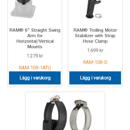
Motorcycle
Off-road Vehicle
RAM® 6″ Straight Swing
RAM® Trolling Motor
Arm for
Stabilizer with Strap
Horizontal/Vertical
Hose Clamp
Power Boat
Mounts
1.699
kr
1.279
kr
Scooter
RAM-108-D
RAM-109-1ATU
UTV
Lägg i varukorg
Lägg i varukorg
Vehicle Type
Stand-Up Paddleboard
Wheelchair