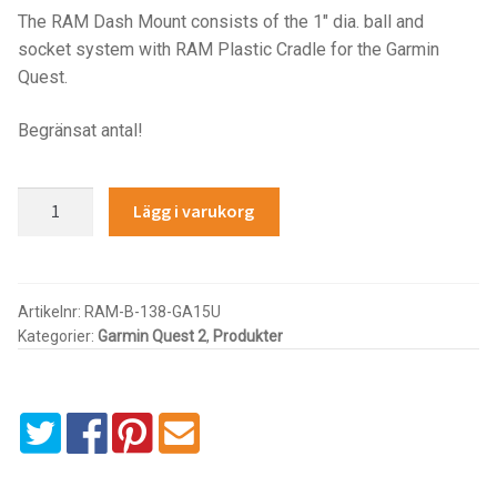
Components
The RAM Dash Mount consists of the 1″ dia. ball and
socket system with RAM Plastic Cradle for the Garmin
Mounts with Holder
Quest.
Holders
Begränsat antal!
Monitor
RAM®
Lägg i varukorg
Drill-
Mounts
Down
Mount
IntelliSkin
for
Artikelnr:
RAM-B-138-GA15U
Kategorier:
Garmin Quest 2
,
Produkter
Garmin
PRODUKTSERIE
Quest
&
GDS Tech
Quest
2
GDS Tech Tab-Lock
mängd