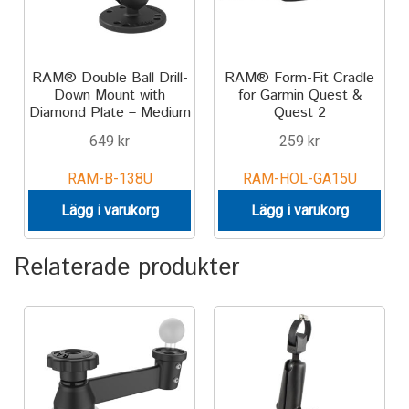
Aircraft
ATV
RAM® Double Ball Drill-
RAM® Form-Fit Cradle
Down Mount with
for Garmin Quest &
Bicycle
Diamond Plate – Medium
Quest 2
649
kr
259
kr
Car
RAM-B-138U
RAM-HOL-GA15U
Dirt Bike
Lägg i varukorg
Lägg i varukorg
Forklift
Relaterade produkter
Kayak
Lift Truck
FORDONSTYP