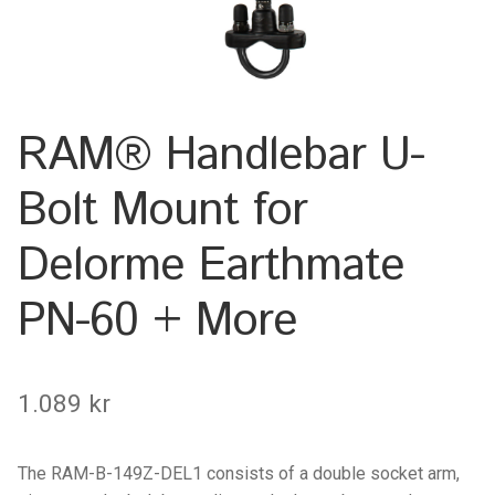
Keyboard
Laptop
RAM® Handlebar U-
Microphone
Bolt Mount for
Phone
Delorme Earthmate
Printer
PN-60 + More
Spotlight
Tablet
1.089
kr
MONTERINGSLÖSNING
The RAM-B-149Z-DEL1 consists of a double socket arm,