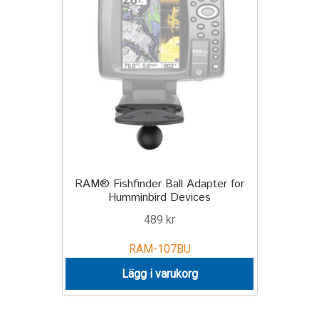
Motorcycle
Off-road Vehicle
Power Boat
Scooter
UTV
RAM® Fishfinder Ball Adapter for
Humminbird Devices
Vehicle Type
489
kr
RAM-107BU
Stand-Up Paddleboard
Lägg i varukorg
Wheelchair