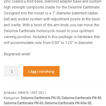
Components
zinc coated u-bolt base, diamond adapter base and custom
high strength composite cradle for the Delorme Earthmate.
Designed into the mount is a 1″ diameter patented rubber
Mounts with Holder
ball and socket system with adjustment points at the base
and cradle. With a twist of the arm knob, you can move the
Holders
Delorme Earthmate motorcycle mount to your optimum
viewing position. Included in this package is hardware that
Monitor
will accommodate rails from 0.50″ to 1.25″ in diameter.
Mounts
Begränsat antal!
IntelliSkin
RAM®
Lägg i varukorg
Handlebar
PRODUKTSERIE
U-
Bolt
GDS Tech
Mount
Artikelnr:
RAM-B-149Z-DEL1
Kategorier:
Delorme Earthmate PN-30
,
Delorme Earthmate PN-40
,
for
GDS Tech Tab-Lock
Delorme Earthmate PN-60
,
Delorme Earthmate PN-60w SE
,
Delorme