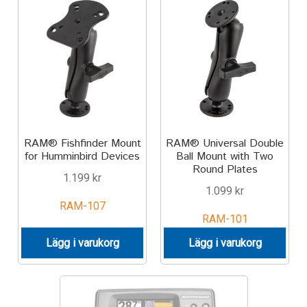
Aircraft
ATV
Bicycle
Car
RAM® Fishfinder Mount
RAM® Universal Double
Dirt Bike
for Humminbird Devices
Ball Mount with Two
Round Plates
1.199
kr
Forklift
1.099
kr
RAM-107
RAM-101
Kayak
Lägg i varukorg
Lägg i varukorg
Lift Truck
FORDONSTYP