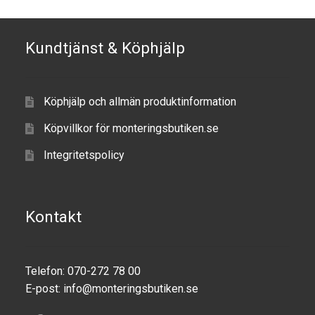
TILL FÖRETAG
Kundtjänst & Köphjälp
Gun Holster
Handheld Computer
Köphjälp och allmän produktinformation
Monitor
Köpvillkor för monteringsbutiken.se
Integritetspolicy
Printer
Scanner Gun
Kontakt
Speaker
Forklift
Telefon: 070-272 78 00
E-post:
info@monteringsbutiken.se
Lift Truck