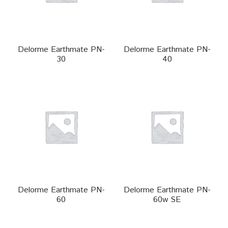
Keyboard
Laptop
Delorme Earthmate PN-
Delorme Earthmate PN-
30
40
Microphone
Phone
Printer
Spotlight
Tablet
Delorme Earthmate PN-
Delorme Earthmate PN-
60
60w SE
MONTERINGSLÖSNING