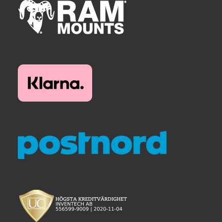
IntelliSkin
No-Drill
Power-Grip
Quick-Grip
RAM ROD
RAM X-Grip
Produkter efter livsstil/aktivitet
FORDONSTYP