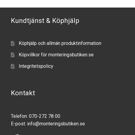
Components
Mounts with Holder
Kundtjänst & Köphjälp
Holders
Köphjälp och allmän produktinformation
Monitor
Köpvillkor för monteringsbutiken.se
Mounts
Integritetspolicy
IntelliSkin
Kontakt
PRODUKTSERIE
GDS Tech
Telefon: 070-272 78 00
E-post:
info@monteringsbutiken.se
GDS Tech Tab-Lock