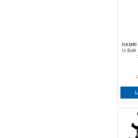
RAM® C
U-Bolt
L