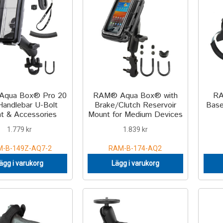
qua Box® Pro 20
RAM® Aqua Box® with
RA
Handlebar U-Bolt
Brake/Clutch Reservoir
Base
t & Accessories
Mount for Medium Devices
1.779
kr
1.839
kr
-B-149Z-AQ7-2
RAM-B-174-AQ2
ägg i varukorg
Lägg i varukorg