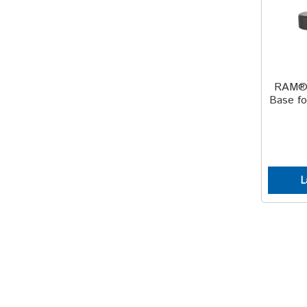
RAM® 
Base for
L