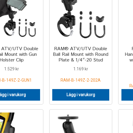
ATV/UTV Double
RAM® ATV/UTV Double
ail Mount with Gun
Ball Rail Mount with Round
Han
Holster Clip
Plate & 1/4″-20 Stud
w
1.529
kr
1.169
kr
-B-149Z-2-GUN1
RAM-B-149Z-2-202A
R
ägg i varukorg
Lägg i varukorg