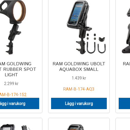
AM GOLDWING
RAM GOLDWING UBOLT
RA
T RUBBER SPOT
AQUABOX SMALL
LIGHT
1.439
kr
2.299
kr
RAM-B-174-AQ3
AM-B-174-152
ägg i varukorg
Lägg i varukorg