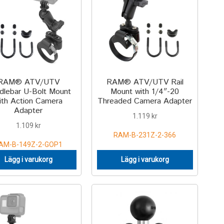
RAM® ATV/UTV
RAM® ATV/UTV Rail
dlebar U-Bolt Mount
Mount with 1/4″-20
ith Action Camera
Threaded Camera Adapter
Adapter
1.119
kr
1.109
kr
RAM-B-231Z-2-366
AM-B-149Z-2-GOP1
Lägg i varukorg
Lägg i varukorg