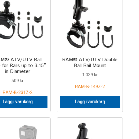
M® ATV/UTV Ball
RAM® ATV/UTV Double
 for Rails up to 3.15″
Ball Rail Mount
in Diameter
1.039
kr
509
kr
RAM-B-149Z-2
RAM-B-231Z-2
Lägg i varukorg
Lägg i varukorg