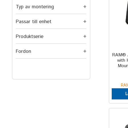
Typ av montering
+
Passar till enhet
+
Produktserie
+
Fordon
+
RAM® A
with 
Moun
RAM
L