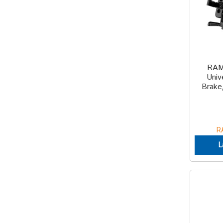
RAM
Univ
Brake
R
L