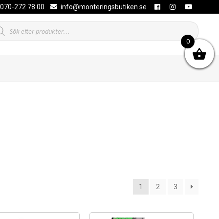
070-272 78 00
info@monteringsbutiken.se
duktsökning
0
1
2
3