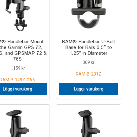
® Handlebar Mount
RAM® Handlebar U-Bolt
 the Garmin GPS 72,
Base for Rails 0.5″ to
96, and GPSMAP 72 &
1.25″ in Diameter
76S
369
kr
1.159
kr
RAM-B-231Z
RAM-B-149Z-GA6
Lägg i varukorg
Lägg i varukorg