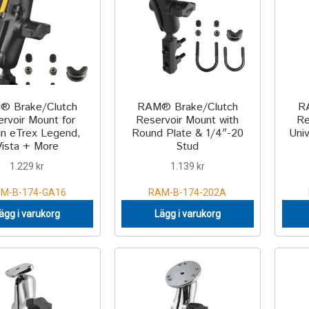
® Brake/Clutch
RAM® Brake/Clutch
R
rvoir Mount for
Reservoir Mount with
Re
in eTrex Legend,
Round Plate & 1/4″-20
Uni
Vista + More
Stud
1.229
kr
1.139
kr
M-B-174-GA16
RAM-B-174-202A
ägg i varukorg
Lägg i varukorg