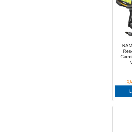
RAM
Rese
Garm
RA
L