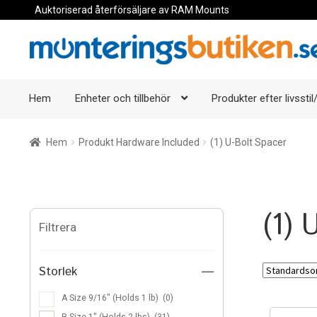
Auktoriserad återförsäljare av RAM Mounts
Hoppa
Hoppa
till
till
navigering
innehåll
Hem
Enheter och tillbehör
Produkter efter livsstil/
Hem
Produkt Hardware Included
(1) U-Bolt Spacer
(1) 
Filtrera
Storlek
—
A Size 9/16″ (Holds 1 lb)
(0)
B Size 1″ (Holds 2 lbs)
(31)