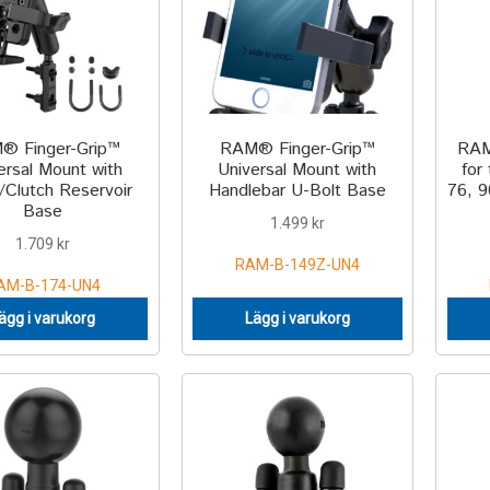
® Finger-Grip™
RAM® Finger-Grip™
RAM
ersal Mount with
Universal Mount with
for
/Clutch Reservoir
Handlebar U-Bolt Base
76, 
Base
1.499
kr
1.709
kr
RAM-B-149Z-UN4
AM-B-174-UN4
ägg i varukorg
Lägg i varukorg