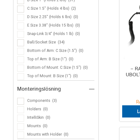
C Size 1.5″ (Holds 4 lbs)
(2)
D Size 2.25″ (Holds 6 lbs)
(0)
E Size 3.38″ (Holds 15 lbs)
(0)
Snap-Link 3/4″ (Holds 1 lb)
(0)
Ball/Socket Size
(34)
Bottom of Arm: C Size (1.5")
(0)
Top of Arm: B Size (1")
(0)
Bottom of Mount: C Size (1.5")
(0)
– R
UBOL
Top of Mount: B Size (1")
(0)
Monteringslösning
—
Components
(3)
R
Holders
(0)
L
IntelliSkin
(0)
Mounts
(0)
Mounts with Holder
(0)