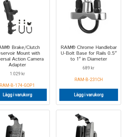
AM® Brake/Clutch
RAM® Chrome Handlebar
servoir Mount with
U-Bolt Base for Rails 0.5″
versal Action Camera
to 1″ in Diameter
Adapter
689
kr
1.029
kr
RAM-B-231CH
RAM-B-174-GOP1
Lägg i varukorg
Lägg i varukorg