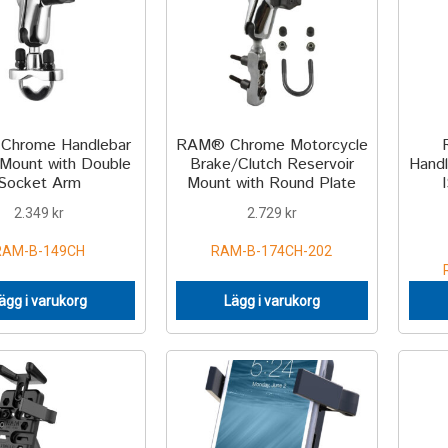
hrome Handlebar
RAM® Chrome Motorcycle
 Mount with Double
Brake/Clutch Reservoir
Hand
Socket Arm
Mount with Round Plate
2.349
kr
2.729
kr
RAM-B-149CH
RAM-B-174CH-202
ägg i varukorg
Lägg i varukorg