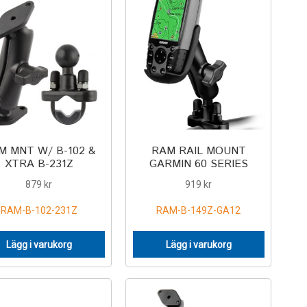
M MNT W/ B-102 &
RAM RAIL MOUNT
XTRA B-231Z
GARMIN 60 SERIES
879
kr
919
kr
RAM-B-102-231Z
RAM-B-149Z-GA12
Lägg i varukorg
Lägg i varukorg