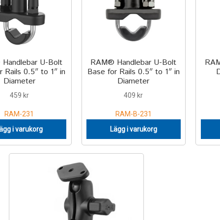
Handlebar U-Bolt
RAM® Handlebar U-Bolt
RAM
 Rails 0.5″ to 1″ in
Base for Rails 0.5″ to 1″ in
D
Diameter
Diameter
459
kr
409
kr
RAM-231
RAM-B-231
ägg i varukorg
Lägg i varukorg