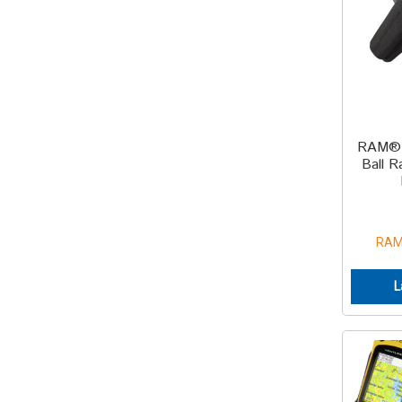
RAM® 
Ball R
RAM
L