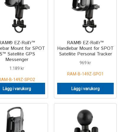
RAM® EZ-Roll’r™
RAM® EZ-Roll’r™
lebar Mount for SPOT
Handlebar Mount for SPOT
IS™ Satellite GPS
Satellite Personal Tracker
Messenger
969
kr
1.189
kr
RAM-B-149Z-SPO1
RAM-B-149Z-SPO2
Lägg i varukorg
Lägg i varukorg