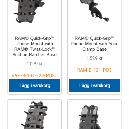
TILL FÖRETAG
Gun Holster
Handheld Computer
RAM® Quick-Grip™
RAM® Quick-Grip™
Phone Mount with
Phone Mount with Yoke
RAM® Twist-Lock™
Clamp Base
Monitor
Suction Ratchet Base
1.529
kr
1.079
kr
Printer
RAM-B-121-PD3
RAP-B-104-224-PD3U
Scanner Gun
Lägg i varukorg
Lägg i varukorg
Speaker
Forklift
Lift Truck