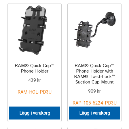
Components
Mounts with Holder
Holders
Monitor
Mounts
RAM® Quick-Grip™
RAM® Quick-Grip™
Phone Holder
Phone Holder with
RAM® Twist-Lock™
IntelliSkin
439
kr
Suction Cup Mount
909
kr
RAM-HOL-PD3U
PRODUKTSERIE
RAP-105-6224-PD3U
GDS Tech
Lägg i varukorg
Lägg i varukorg
GDS Tech Tab-Lock