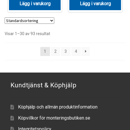
Lägg i varukorg
Lägg i varukorg
Visar 1–30 av 93 resultat
1
2
3
4
Kundtjänst & Köphjälp
Köphjälp och allmän produktinformation
Köpvillkor för monteringsbutiken.se
Integritetspolicy