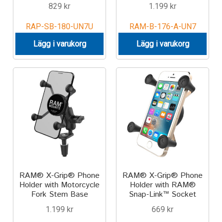
829
kr
1.199
kr
RAP-SB-180-UN7U
RAM-B-176-A-UN7
Lägg i varukorg
Lägg i varukorg
RAM® X-Grip® Phone
RAM® X-Grip® Phone
Holder with Motorcycle
Holder with RAM®
Fork Stem Base
Snap-Link™ Socket
1.199
kr
669
kr