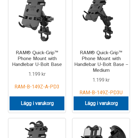
Aircraft
ATV
Bicycle
Car
RAM® Quick-Grip™
RAM® Quick-Grip™
Phone Mount with
Phone Mount with
Handlebar U-Bolt Base
Handlebar U-Bolt Base –
Dirt Bike
Medium
1.199
kr
1.199
kr
Forklift
RAM-B-149Z-A-PD3
RAM-B-149Z-PD3U
Kayak
Lägg i varukorg
Lägg i varukorg
Lift Truck
FORDONSTYP