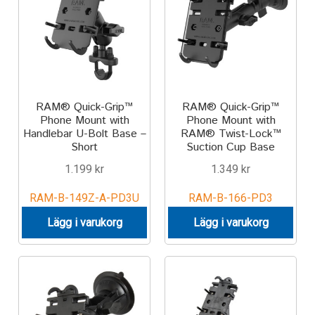
Motorcycle
Off-road Vehicle
Power Boat
RAM® Quick-Grip™
RAM® Quick-Grip™
Phone Mount with
Phone Mount with
Handlebar U-Bolt Base –
RAM® Twist-Lock™
Scooter
Short
Suction Cup Base
1.199
kr
1.349
kr
UTV
RAM-B-149Z-A-PD3U
RAM-B-166-PD3
Vehicle Type
Lägg i varukorg
Lägg i varukorg
Stand-Up Paddleboard
Wheelchair