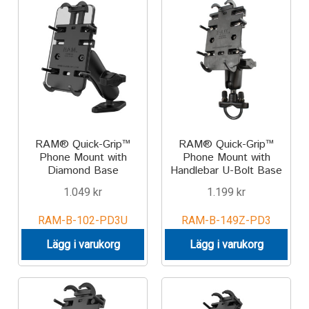
IntelliSkin
No-Drill
Power-Grip
Quick-Grip
RAM® Quick-Grip™
RAM® Quick-Grip™
Phone Mount with
Phone Mount with
RAM ROD
Diamond Base
Handlebar U-Bolt Base
1.049
kr
1.199
kr
RAM X-Grip
RAM-B-102-PD3U
RAM-B-149Z-PD3
Produkter efter livsstil/aktivitet
Lägg i varukorg
Lägg i varukorg
FORDONSTYP