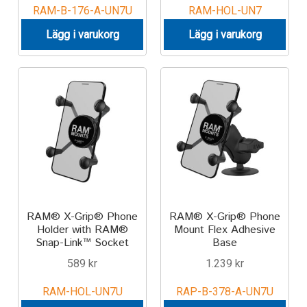
RAM-B-176-A-UN7U
RAM-HOL-UN7
Lägg i varukorg
Lägg i varukorg
RAM® X-Grip® Phone
RAM® X-Grip® Phone
Holder with RAM®
Mount Flex Adhesive
Snap-Link™ Socket
Base
589
kr
1.239
kr
RAM-HOL-UN7U
RAP-B-378-A-UN7U