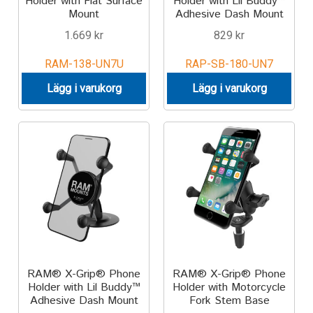
Holder with Flat Surface
Holder with Lil Buddy™
Mount
Adhesive Dash Mount
1.669
kr
829
kr
RAM-138-UN7U
RAP-SB-180-UN7
Lägg i varukorg
Lägg i varukorg
RAM® X-Grip® Phone
RAM® X-Grip® Phone
Holder with Lil Buddy™
Holder with Motorcycle
Adhesive Dash Mount
Fork Stem Base