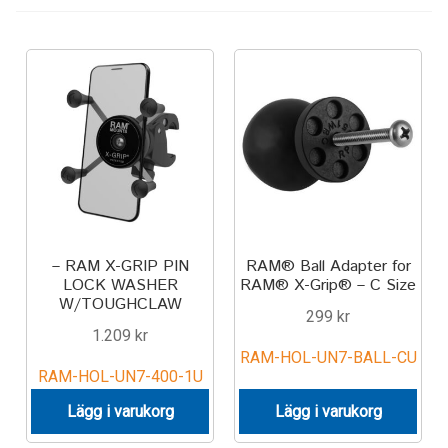
Keyboard
Laptop
Microphone
Phone
Printer
– RAM X-GRIP PIN
RAM® Ball Adapter for
LOCK WASHER
RAM® X-Grip® – C Size
Spotlight
W/TOUGHCLAW
299
kr
1.209
kr
Tablet
RAM-HOL-UN7-BALL-CU
RAM-HOL-UN7-400-1U
MONTERINGSLÖSNING
Lägg i varukorg
Lägg i varukorg