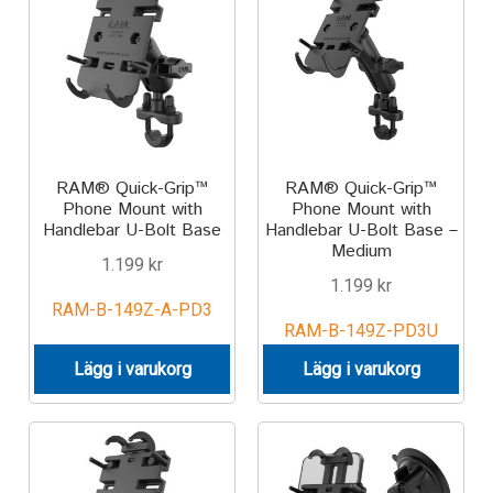
Aircraft
ATV
Bicycle
Car
RAM® Quick-Grip™
RAM® Quick-Grip™
Phone Mount with
Phone Mount with
Handlebar U-Bolt Base
Handlebar U-Bolt Base –
Dirt Bike
Medium
1.199
kr
1.199
kr
Forklift
RAM-B-149Z-A-PD3
RAM-B-149Z-PD3U
Kayak
Lägg i varukorg
Lägg i varukorg
Lift Truck
FORDONSTYP