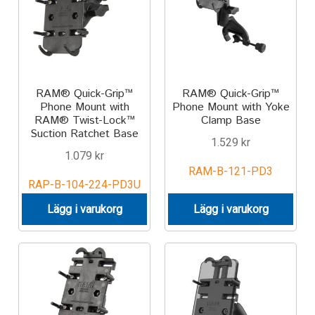
TILL FÖRETAG
Gun Holster
Handheld Computer
RAM® Quick-Grip™
RAM® Quick-Grip™
Phone Mount with
Phone Mount with Yoke
RAM® Twist-Lock™
Clamp Base
Monitor
Suction Ratchet Base
1.529
kr
1.079
kr
Printer
RAM-B-121-PD3
RAP-B-104-224-PD3U
Scanner Gun
Lägg i varukorg
Lägg i varukorg
Speaker
Forklift
Lift Truck