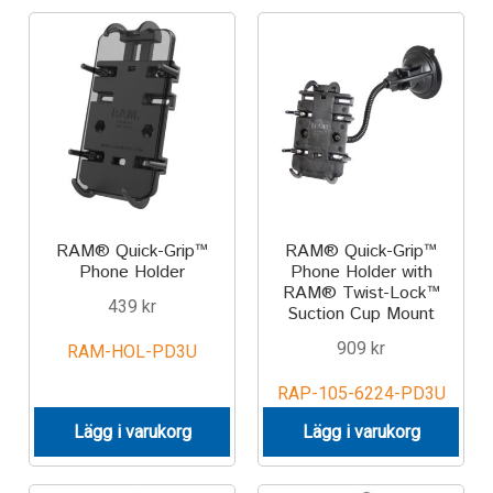
Components
Mounts with Holder
Holders
Monitor
Mounts
RAM® Quick-Grip™
RAM® Quick-Grip™
Phone Holder
Phone Holder with
RAM® Twist-Lock™
IntelliSkin
439
kr
Suction Cup Mount
909
kr
RAM-HOL-PD3U
PRODUKTSERIE
RAP-105-6224-PD3U
GDS Tech
Lägg i varukorg
Lägg i varukorg
GDS Tech Tab-Lock