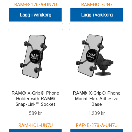
RAM-B-176-A-UN7U
RAM-HOL-UN7
Lägg i varukorg
Lägg i varukorg
RAM® X-Grip® Phone
RAM® X-Grip® Phone
Holder with RAM®
Mount Flex Adhesive
Snap-Link™ Socket
Base
589
kr
1.239
kr
RAM-HOL-UN7U
RAP-B-378-A-UN7U