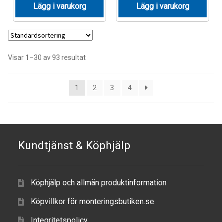
Lägg i varukorg
Lägg i varukorg
Visar 1–30 av 93 resultat
1
2
3
4
Kundtjänst & Köphjälp
Köphjälp och allmän produktinformation
Köpvillkor för monteringsbutiken.se
Integritetspolicy