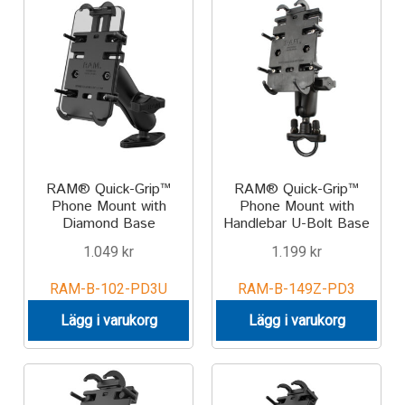
IntelliSkin
No-Drill
Power-Grip
Quick-Grip
RAM® Quick-Grip™
RAM® Quick-Grip™
Phone Mount with
Phone Mount with
RAM ROD
Diamond Base
Handlebar U-Bolt Base
1.049
kr
1.199
kr
RAM X-Grip
RAM-B-102-PD3U
RAM-B-149Z-PD3
Produkter efter livsstil/aktivitet
Lägg i varukorg
Lägg i varukorg
FORDONSTYP