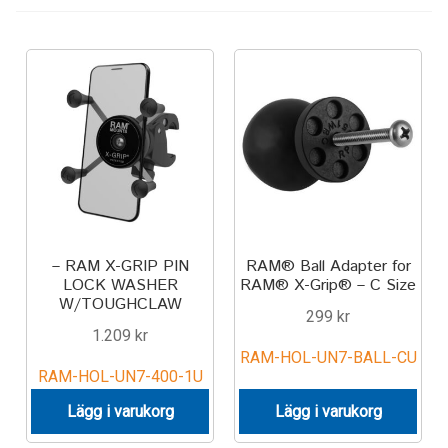
Keyboard
Laptop
Microphone
Phone
Printer
– RAM X-GRIP PIN
RAM® Ball Adapter for
LOCK WASHER
RAM® X-Grip® – C Size
Spotlight
W/TOUGHCLAW
299
kr
1.209
kr
Tablet
RAM-HOL-UN7-BALL-CU
RAM-HOL-UN7-400-1U
MONTERINGSLÖSNING
Lägg i varukorg
Lägg i varukorg