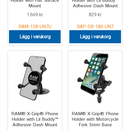
Holder with Flat Surface
Holder with Lil Buddy™
Mount
Adhesive Dash Mount
1.669
kr
829
kr
RAM-138-UN7U
RAP-SB-180-UN7
Lägg i varukorg
Lägg i varukorg
RAM® X-Grip® Phone
RAM® X-Grip® Phone
Holder with Lil Buddy™
Holder with Motorcycle
Adhesive Dash Mount
Fork Stem Base