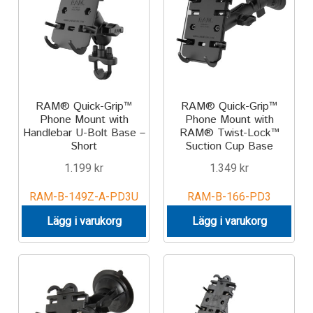
Motorcycle
Off-road Vehicle
Power Boat
RAM® Quick-Grip™
RAM® Quick-Grip™
Phone Mount with
Phone Mount with
Handlebar U-Bolt Base –
RAM® Twist-Lock™
Scooter
Short
Suction Cup Base
1.199
kr
1.349
kr
UTV
RAM-B-149Z-A-PD3U
RAM-B-166-PD3
Vehicle Type
Lägg i varukorg
Lägg i varukorg
Stand-Up Paddleboard
Wheelchair