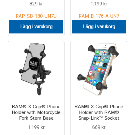
829
kr
1.199
kr
RAP-SB-180-UN7U
RAM-B-176-A-UN7
Lägg i varukorg
Lägg i varukorg
RAM® X-Grip® Phone
RAM® X-Grip® Phone
Holder with Motorcycle
Holder with RAM®
Fork Stem Base
Snap-Link™ Socket
1.199
kr
669
kr