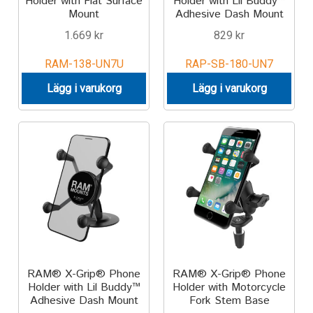
Holder with Flat Surface
Holder with Lil Buddy™
Mount
Adhesive Dash Mount
1.669
kr
829
kr
RAM-138-UN7U
RAP-SB-180-UN7
Lägg i varukorg
Lägg i varukorg
RAM® X-Grip® Phone
RAM® X-Grip® Phone
Holder with Lil Buddy™
Holder with Motorcycle
Adhesive Dash Mount
Fork Stem Base