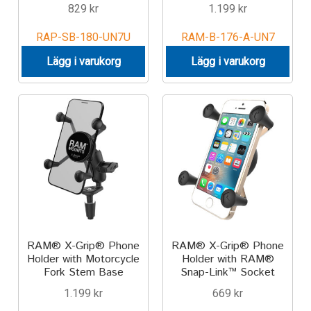
829
kr
1.199
kr
RAP-SB-180-UN7U
RAM-B-176-A-UN7
Lägg i varukorg
Lägg i varukorg
RAM® X-Grip® Phone
RAM® X-Grip® Phone
Holder with Motorcycle
Holder with RAM®
Fork Stem Base
Snap-Link™ Socket
1.199
kr
669
kr