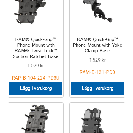
TILL FÖRETAG
Gun Holster
Handheld Computer
RAM® Quick-Grip™
RAM® Quick-Grip™
Phone Mount with
Phone Mount with Yoke
RAM® Twist-Lock™
Clamp Base
Monitor
Suction Ratchet Base
1.529
kr
1.079
kr
Printer
RAM-B-121-PD3
RAP-B-104-224-PD3U
Scanner Gun
Lägg i varukorg
Lägg i varukorg
Speaker
Forklift
Lift Truck