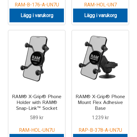
RAM-B-176-A-UN7U
RAM-HOL-UN7
Lägg i varukorg
Lägg i varukorg
RAM® X-Grip® Phone
RAM® X-Grip® Phone
Holder with RAM®
Mount Flex Adhesive
Snap-Link™ Socket
Base
589
kr
1.239
kr
RAM-HOL-UN7U
RAP-B-378-A-UN7U