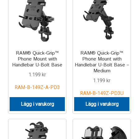
Aircraft
ATV
Bicycle
Car
RAM® Quick-Grip™
RAM® Quick-Grip™
Phone Mount with
Phone Mount with
Handlebar U-Bolt Base
Handlebar U-Bolt Base –
Dirt Bike
Medium
1.199
kr
1.199
kr
Forklift
RAM-B-149Z-A-PD3
RAM-B-149Z-PD3U
Kayak
Lägg i varukorg
Lägg i varukorg
Lift Truck
FORDONSTYP