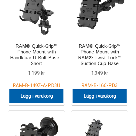
Motorcycle
Off-road Vehicle
Power Boat
RAM® Quick-Grip™
RAM® Quick-Grip™
Phone Mount with
Phone Mount with
Handlebar U-Bolt Base –
RAM® Twist-Lock™
Scooter
Short
Suction Cup Base
1.199
kr
1.349
kr
UTV
RAM-B-149Z-A-PD3U
RAM-B-166-PD3
Vehicle Type
Lägg i varukorg
Lägg i varukorg
Stand-Up Paddleboard
Wheelchair