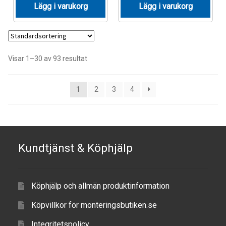
Lägg i varukorg
Lägg i varukorg
Visar 1–30 av 93 resultat
1
2
3
4
Kundtjänst & Köphjälp
Köphjälp och allmän produktinformation
Köpvillkor för monteringsbutiken.se
Integritetspolicy