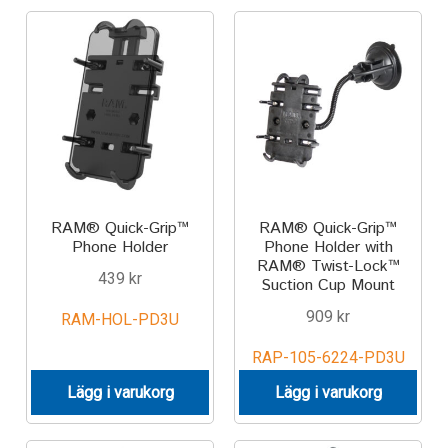
Components
Mounts with Holder
Holders
Monitor
Mounts
RAM® Quick-Grip™
RAM® Quick-Grip™
Phone Holder
Phone Holder with
RAM® Twist-Lock™
IntelliSkin
439
kr
Suction Cup Mount
909
kr
RAM-HOL-PD3U
PRODUKTSERIE
RAP-105-6224-PD3U
GDS Tech
Lägg i varukorg
Lägg i varukorg
GDS Tech Tab-Lock