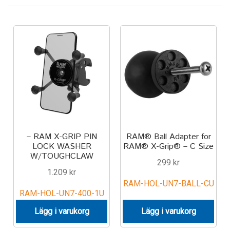
Keyboard
Laptop
Microphone
Phone
Printer
– RAM X-GRIP PIN
RAM® Ball Adapter for
LOCK WASHER
RAM® X-Grip® – C Size
Spotlight
W/TOUGHCLAW
299
kr
1.209
kr
Tablet
RAM-HOL-UN7-BALL-CU
RAM-HOL-UN7-400-1U
MONTERINGSLÖSNING
Lägg i varukorg
Lägg i varukorg