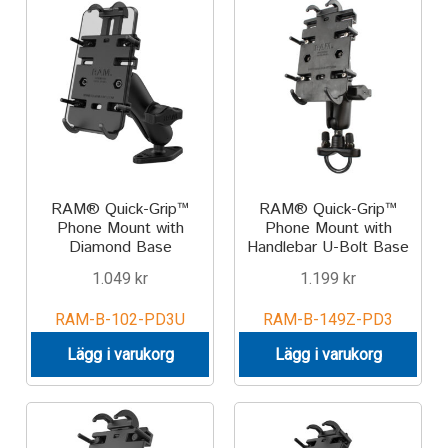
IntelliSkin
No-Drill
Power-Grip
Quick-Grip
RAM® Quick-Grip™
RAM® Quick-Grip™
Phone Mount with
Phone Mount with
RAM ROD
Diamond Base
Handlebar U-Bolt Base
1.049
kr
1.199
kr
RAM X-Grip
RAM-B-102-PD3U
RAM-B-149Z-PD3
Produkter efter livsstil/aktivitet
Lägg i varukorg
Lägg i varukorg
FORDONSTYP