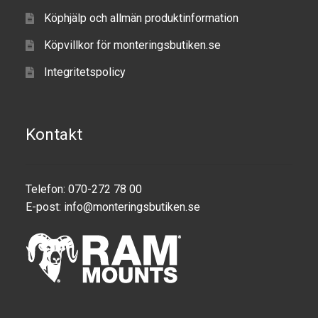
TILL FÖRETAG
Köphjälp och allmän produktinformation
Köpvillkor för monteringsbutiken.se
Gun Holster
Integritetspolicy
Handheld Computer
Monitor
Kontakt
Printer
Telefon: 070-272 78 00
Scanner Gun
E-post:
info@monteringsbutiken.se
Speaker
Forklift
Lift Truck