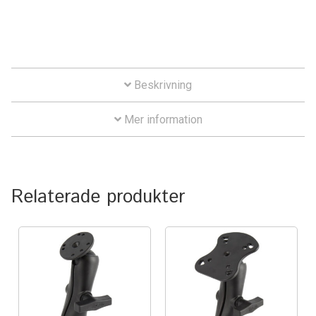
IntelliSkin
No-Drill
Beskrivning
Power-Grip
Mer information
Quick-Grip
RAM ROD
Relaterade produkter
RAM X-Grip
Produkter efter livsstil/aktivitet
FORDONSTYP