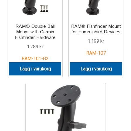
Aircraft
ATV
RAM® Double Ball
RAM® Fishfinder Mount
Mount with Garmin
for Humminbird Devices
Bicycle
Fishfinder Hardware
1.199
kr
1.289
kr
Car
RAM-107
RAM-101-G2
Dirt Bike
Lägg i varukorg
Lägg i varukorg
Forklift
Kayak
Lift Truck
FORDONSTYP