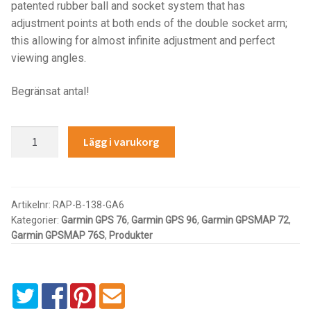
Components
patented rubber ball and socket system that has
adjustment points at both ends of the double socket arm;
Mounts with Holder
this allowing for almost infinite adjustment and perfect
viewing angles.
Holders
Begränsat antal!
Monitor
RAM
Lägg i varukorg
Mounts
MOUNT
FOR
GARMIN
IntelliSkin
GPS
Artikelnr:
RAP-B-138-GA6
Kategorier:
Garmin GPS 76
,
Garmin GPS 96
,
Garmin GPSMAP 72
,
76
PRODUKTSERIE
Garmin GPSMAP 76S
,
Produkter
SERIES
mängd
GDS Tech
GDS Tech Tab-Lock