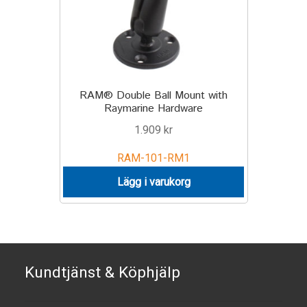
Motorcycle
Off-road Vehicle
RAM® Double Ball Mount with
Power Boat
Raymarine Hardware
1.909
kr
Scooter
RAM-101-RM1
UTV
Lägg i varukorg
Vehicle Type
Stand-Up Paddleboard
Kundtjänst & Köphjälp
Wheelchair