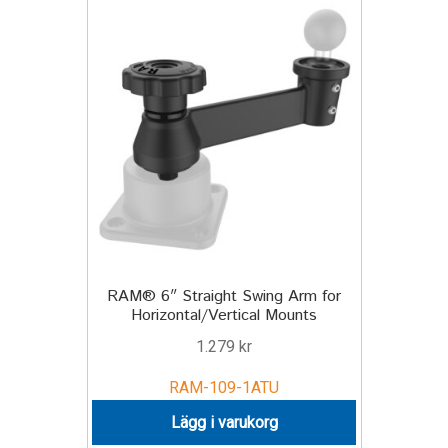
Motorcycle
Off-road Vehicle
Power Boat
Scooter
UTV
RAM® 6″ Straight Swing Arm for
Vehicle Type
Horizontal/Vertical Mounts
1.279
kr
Stand-Up Paddleboard
RAM-109-1ATU
Wheelchair
Lägg i varukorg