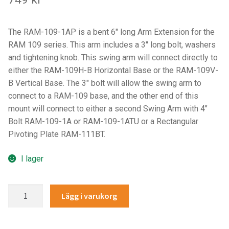
Components
Mounts with Holder
The RAM-109-1AP is a bent 6″ long Arm Extension for the
RAM 109 series. This arm includes a 3″ long bolt, washers
Holders
and tightening knob. This swing arm will connect directly to
either the RAM-109H-B Horizontal Base or the RAM-109V-
B Vertical Base. The 3″ bolt will allow the swing arm to
Monitor
connect to a RAM-109 base, and the other end of this
mount will connect to either a second Swing Arm with 4″
Mounts
Bolt RAM-109-1A or RAM-109-1ATU or a Rectangular
Pivoting Plate RAM-111BT.
IntelliSkin
I lager
PRODUKTSERIE
RAM®
GDS Tech
Lägg i varukorg
6"
Curved
GDS Tech Tab-Lock
Swing