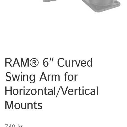
Keyboard
Laptop
Microphone
Phone
RAM® 6″ Curved
Printer
Swing Arm for
Spotlight
Horizontal/Vertical
Tablet
Mounts
MONTERINGSLÖSNING
749
kr