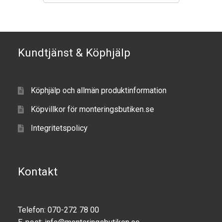
TILL FÖRETAG
Gun Holster
Kundtjänst & Köphjälp
Handheld Computer
Monitor
Köphjälp och allmän produktinformation
Köpvillkor för monteringsbutiken.se
Printer
Integritetspolicy
Scanner Gun
Speaker
Kontakt
Forklift
Telefon: 070-272 78 00
Lift Truck