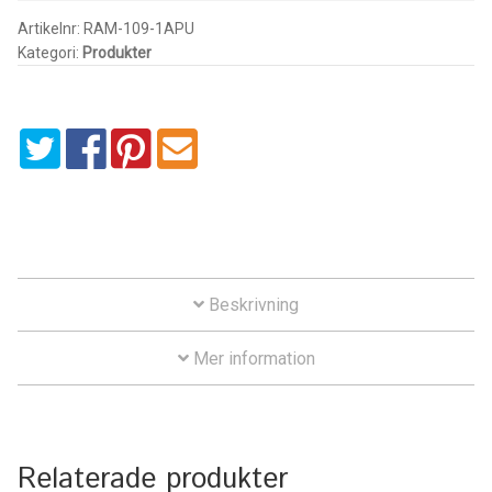
Arm
Artikelnr:
RAM-109-1APU
IntelliSkin
Kategori:
Produkter
for
Horizontal/Vertical
No-Drill
Mounts
mängd
Power-Grip
Quick-Grip
RAM ROD
Beskrivning
RAM X-Grip
Mer information
Produkter efter livsstil/aktivitet
FORDONSTYP
Relaterade produkter