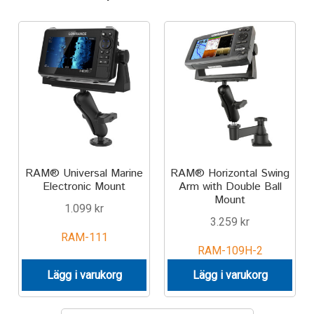
Aircraft
ATV
Bicycle
Car
Dirt Bike
RAM® Universal Marine
RAM® Horizontal Swing
Electronic Mount
Arm with Double Ball
Forklift
Mount
1.099
kr
3.259
kr
Kayak
RAM-111
RAM-109H-2
Lift Truck
Lägg i varukorg
Lägg i varukorg
FORDONSTYP