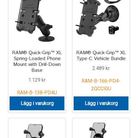
IntelliSkin
No-Drill
Power-Grip
RAM® Quick-Grip™ XL
RAM® Quick-Grip™ XL
Spring-Loaded Phone
Type-C Vehicle Bundle
Quick-Grip
Mount with Drill-Down
2.489
kr
Base
RAM ROD
1.129
kr
RAM-B-166-PD4-
2QCCIGU
RAM X-Grip
RAM-B-138-PD4U
Lägg i varukorg
Lägg i varukorg
Produkter efter livsstil/aktivitet
FORDONSTYP