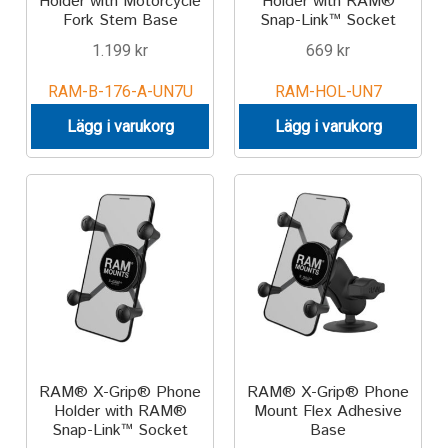
Holder with Motorcycle
Holder with RAM®
Fork Stem Base
Snap-Link™ Socket
1.199
kr
669
kr
RAM-B-176-A-UN7U
RAM-HOL-UN7
Lägg i varukorg
Lägg i varukorg
RAM® X-Grip® Phone
RAM® X-Grip® Phone
Holder with RAM®
Mount Flex Adhesive
Snap-Link™ Socket
Base