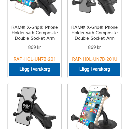
TILL FÖRETAG
Gun Holster
RAM® X-Grip® Phone
RAM® X-Grip® Phone
Holder with Composite
Holder with Composite
Handheld Computer
Double Socket Arm
Double Socket Arm
869
kr
869
kr
Monitor
RAP-HOL-UN7B-201
RAP-HOL-UN7B-201U
Printer
Lägg i varukorg
Lägg i varukorg
Scanner Gun
Speaker
Forklift
Lift Truck