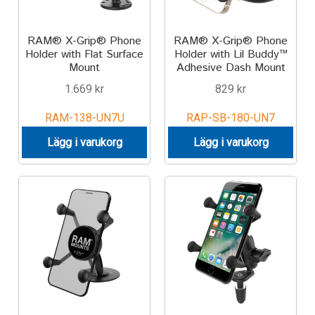
Produkter efter varumärken
RAM® X-Grip® Phone
RAM® X-Grip® Phone
Holder with Flat Surface
Holder with Lil Buddy™
Mount
Adhesive Dash Mount
Om oss
1.669
kr
829
kr
RAM-138-UN7U
RAP-SB-180-UN7
Lägg i varukorg
Lägg i varukorg