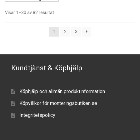
Visar 1–30 av 82 resultat
1
2
3
Kundtjänst & Köphjälp
Köphjälp och allmän produktinformation
Köpvillkor för monteringsbutiken.se
Integritetspolicy