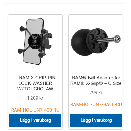
Keyboard
Laptop
Microphone
Phone
Printer
– RAM X-GRIP PIN
RAM® Ball Adapter for
LOCK WASHER
RAM® X-Grip® – C Size
Spotlight
W/TOUGHCLAW
299
kr
1.209
kr
Tablet
RAM-HOL-UN7-BALL-CU
RAM-HOL-UN7-400-1U
MONTERINGSLÖSNING
Lägg i varukorg
Lägg i varukorg