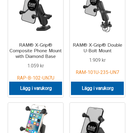
Aircraft
ATV
Bicycle
RAM® X-Grip®
RAM® X-Grip® Double
Car
Composite Phone Mount
U-Bolt Mount
with Diamond Base
1.909
kr
Dirt Bike
1.059
kr
RAM-101U-235-UN7
RAP-B-102-UN7U
Forklift
Lägg i varukorg
Lägg i varukorg
Kayak
Lift Truck
FORDONSTYP