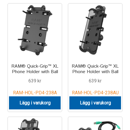
Components
Mounts with Holder
Holders
Monitor
Mounts
RAM® Quick-Grip™ XL
RAM® Quick-Grip™ XL
Phone Holder with Ball
Phone Holder with Ball
IntelliSkin
639
kr
639
kr
RAM-HOL-PD4-238A
RAM-HOL-PD4-238AU
PRODUKTSERIE
Lägg i varukorg
Lägg i varukorg
GDS Tech
GDS Tech Tab-Lock