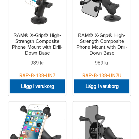
Motorcycle
Off-road Vehicle
RAM® X-Grip® High-
RAM® X-Grip® High-
Strength Composite
Strength Composite
Power Boat
Phone Mount with Drill-
Phone Mount with Drill-
Down Base
Down Base
Scooter
989
kr
989
kr
RAP-B-138-UN7
RAP-B-138-UN7U
UTV
Lägg i varukorg
Lägg i varukorg
Vehicle Type
Stand-Up Paddleboard
Wheelchair