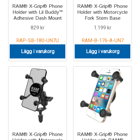
RAM® X-Grip® Phone
RAM® X-Grip® Phone
Holder with Lil Buddy™
Holder with Motorcycle
Adhesive Dash Mount
Fork Stem Base
829
kr
1.199
kr
RAP-SB-180-UN7U
RAM-B-176-A-UN7
Lägg i varukorg
Lägg i varukorg
RAM® X-Grip® Phone
RAM® X-Grip® Phone