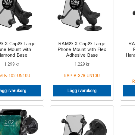
 X-Grip® Large
RAM® X-Grip® Large
RA
ne Mount with
Phone Mount with Flex
iamond Base
Adhesive Base
Hand
1.299
kr
1.229
kr
M-B-102-UN10U
RAP-B-378-UN10U
R
ägg i varukorg
Lägg i varukorg