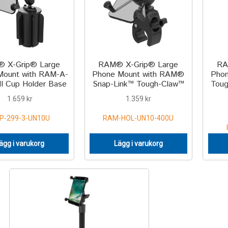
 X-Grip® Large
RAM® X-Grip® Large
RA
Mount with RAM-A-
Phone Mount with RAM®
Pho
I Cup Holder Base
Snap-Link™ Tough-Claw™
Tou
1.659
kr
1.359
kr
P-299-3-UN10U
RAM-HOL-UN10-400U
ägg i varukorg
Lägg i varukorg