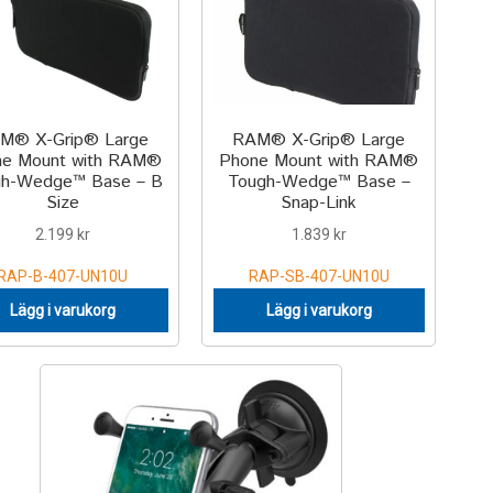
M® X-Grip® Large
RAM® X-Grip® Large
ne Mount with RAM®
Phone Mount with RAM®
gh-Wedge™ Base – B
Tough-Wedge™ Base –
Size
Snap-Link
2.199
kr
1.839
kr
RAP-B-407-UN10U
RAP-SB-407-UN10U
Lägg i varukorg
Lägg i varukorg