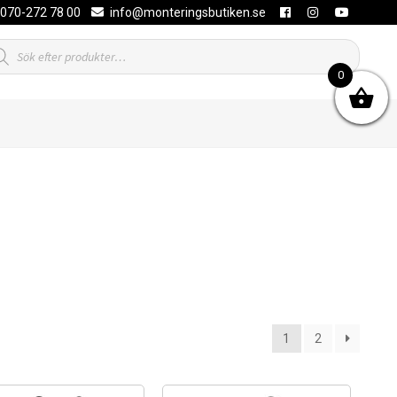
070-272 78 00
info@monteringsbutiken.se
duktsökning
0
1
2