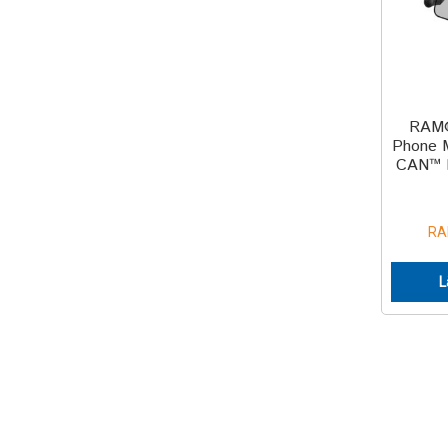
RAM®
Phone 
CAN™ I
RA
L