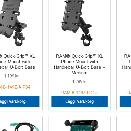
 Quick-Grip™ XL
RAM® Quick-Grip™ XL
RA
ne Mount with
Phone Mount with
ebar U-Bolt Base
Handlebar U-Bolt Base –
Hand
Medium
1.199
kr
1.289
kr
-B-149Z-A-PD4
RAM-B-149Z-PD4U
R
ägg i varukorg
Lägg i varukorg