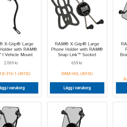
 X-Grip® Large
RAM® X-Grip® Large
RA
Holder with RAM®
Phone Holder with RAM®
 I Vehicle Mount
Snap-Link™ Socket
Bra
2.069
kr
659
kr
-B-316-1-UN10U
RAM-HOL-UN10U
R
ägg i varukorg
Lägg i varukorg