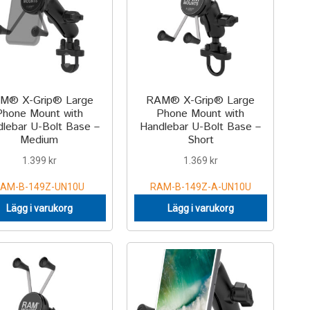
M® X-Grip® Large
RAM® X-Grip® Large
Phone Mount with
Phone Mount with
lebar U-Bolt Base –
Handlebar U-Bolt Base –
Medium
Short
1.399
kr
1.369
kr
AM-B-149Z-UN10U
RAM-B-149Z-A-UN10U
Lägg i varukorg
Lägg i varukorg