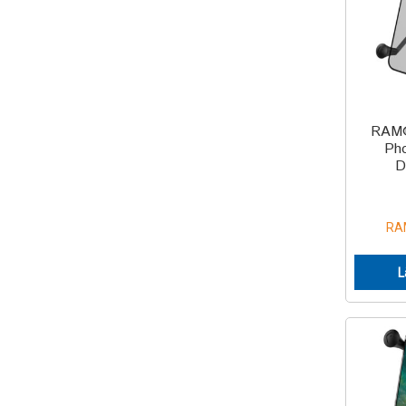
RAM®
Pho
D
RA
L