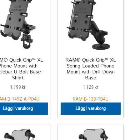
M® Quick-Grip™ XL
RAM® Quick-Grip™ XL
Phone Mount with
Spring-Loaded Phone
lebar U-Bolt Base –
Mount with Drill-Down
Short
Base
1.199
kr
1.129
kr
AM-B-149Z-A-PD4U
RAM-B-138-PD4U
Lägg i varukorg
Lägg i varukorg