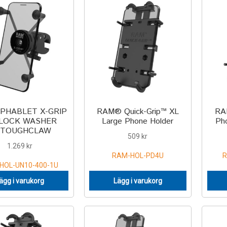
 PHABLET X-GRIP
RAM® Quick-Grip™ XL
RA
 LOCK WASHER
Large Phone Holder
Pho
TOUGHCLAW
509
kr
1.269
kr
RAM-HOL-PD4U
R
HOL-UN10-400-1U
ägg i varukorg
Lägg i varukorg