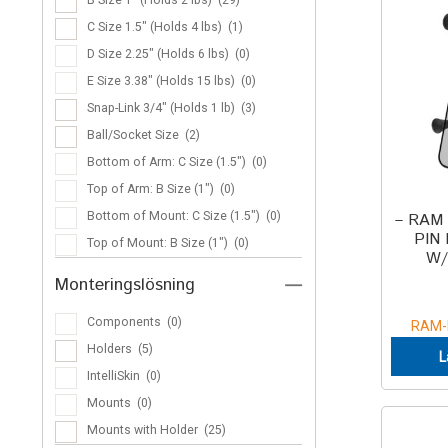
C Size 1.5″ (Holds 4 lbs)
(1)
D Size 2.25″ (Holds 6 lbs)
(0)
E Size 3.38″ (Holds 15 lbs)
(0)
Snap-Link 3/4″ (Holds 1 lb)
(3)
Ball/Socket Size
(2)
Bottom of Arm: C Size (1.5")
(0)
Top of Arm: B Size (1")
(0)
Bottom of Mount: C Size (1.5")
(0)
– RAM
PIN
Top of Mount: B Size (1")
(0)
W/
Monteringslösning
—
Components
(0)
RAM-
Holders
(5)
L
IntelliSkin
(0)
Mounts
(0)
Mounts with Holder
(25)