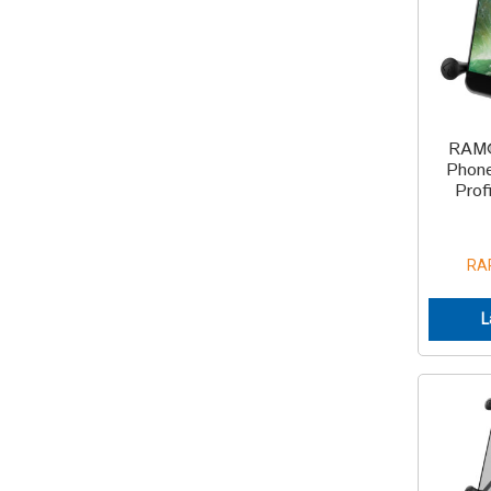
RAM®
Phone
Prof
RA
L