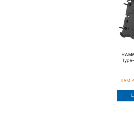
RAM®
Type-
RAM-B
L