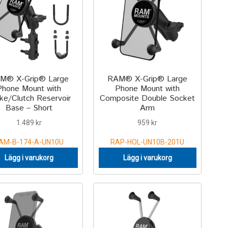
M® X-Grip® Large
RAM® X-Grip® Large
Phone Mount with
Phone Mount with
ke/Clutch Reservoir
Composite Double Socket
Base – Short
Arm
1.489
kr
959
kr
AM-B-174-A-UN10U
RAP-HOL-UN10B-201U
Lägg i varukorg
Lägg i varukorg