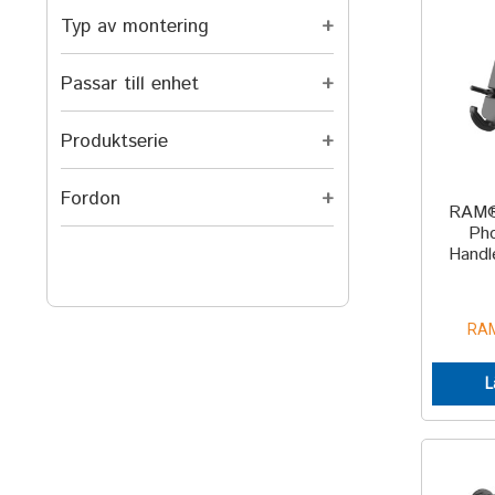
Typ av montering
+
Passar till enhet
+
Produktserie
+
Fordon
+
RAM®
Pho
Handl
RAM
L