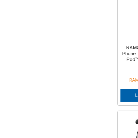
RAM®
Phone 
Pod™
RAM
L