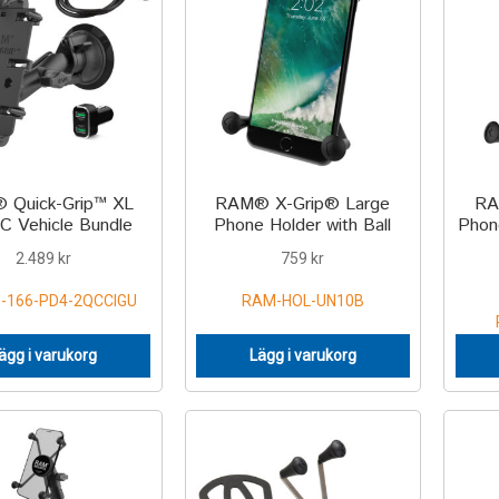
 Quick-Grip™ XL
RAM® X-Grip® Large
RA
C Vehicle Bundle
Phone Holder with Ball
Phone
2.489
kr
759
kr
-166-PD4-2QCCIGU
RAM-HOL-UN10B
ägg i varukorg
Lägg i varukorg