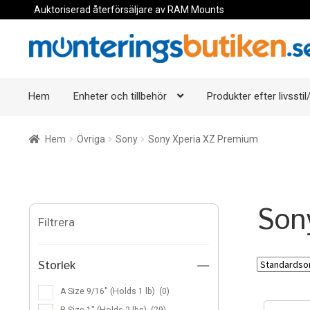
Auktoriserad återförsäljare av RAM Mounts
Hoppa
Hoppa
till
till
navigering
innehåll
Hem
Enheter och tillbehör
Produkter efter livsstil/
Hem
Övriga
Sony
Sony Xperia XZ Premium
Son
Filtrera
Storlek
—
A Size 9/16″ (Holds 1 lb)
(0)
B Size 1″ (Holds 2 lbs)
(29)