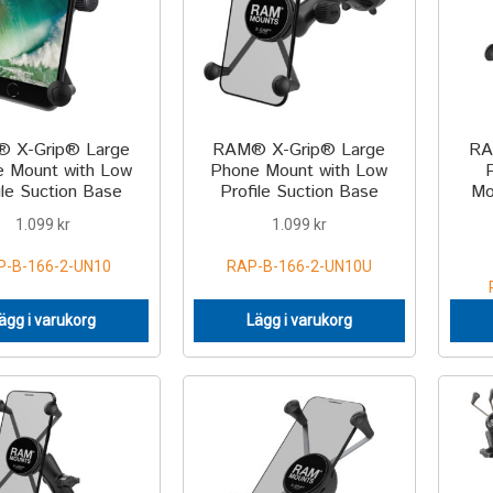
 X-Grip® Large
RAM® X-Grip® Large
RA
 Mount with Low
Phone Mount with Low
ile Suction Base
Profile Suction Base
Mo
1.099
kr
1.099
kr
P-B-166-2-UN10
RAP-B-166-2-UN10U
ägg i varukorg
Lägg i varukorg