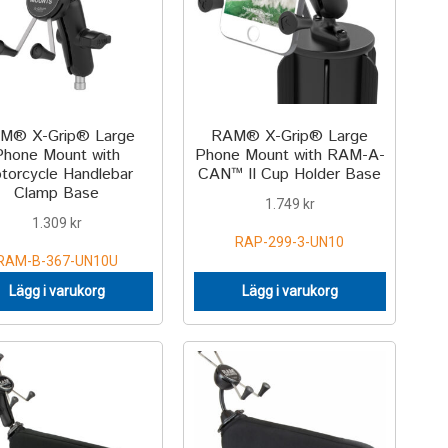
M® X-Grip® Large
RAM® X-Grip® Large
Phone Mount with
Phone Mount with RAM-A-
torcycle Handlebar
CAN™ II Cup Holder Base
Clamp Base
1.749
kr
1.309
kr
RAP-299-3-UN10
RAM-B-367-UN10U
Lägg i varukorg
Lägg i varukorg