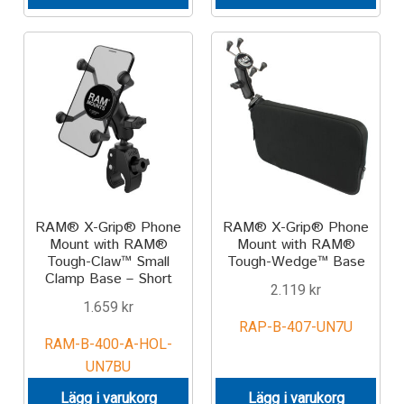
TILL FÖRETAG
Gun Holster
Handheld Computer
Monitor
Printer
RAM® X-Grip® Phone
RAM® X-Grip® Phone
Mount with RAM®
Mount with RAM®
Scanner Gun
Tough-Claw™ Small
Tough-Wedge™ Base
Clamp Base – Short
2.119
kr
Speaker
1.659
kr
RAP-B-407-UN7U
RAM-B-400-A-HOL-
Forklift
UN7BU
Lift Truck
Lägg i varukorg
Lägg i varukorg