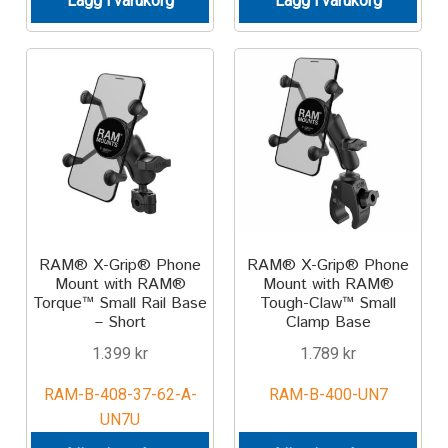
Lägg i varukorg
Lägg i varukorg
Aircraft
ATV
Bicycle
Car
Dirt Bike
RAM® X-Grip® Phone
RAM® X-Grip® Phone
Forklift
Mount with RAM®
Mount with RAM®
Torque™ Small Rail Base
Tough-Claw™ Small
– Short
Clamp Base
Kayak
1.399
kr
1.789
kr
Lift Truck
RAM-B-408-37-62-A-
RAM-B-400-UN7
UN7U
FORDONSTYP