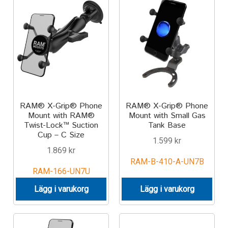
RAM® X-Grip® Phone
RAM® X-Grip® Phone
Mount with RAM®
Mount with Small Gas
Twist-Lock™ Suction
Tank Base
Cup – C Size
1.599
kr
1.869
kr
RAM-B-410-A-UN7B
RAM-166-UN7U
Lägg i varukorg
Lägg i varukorg