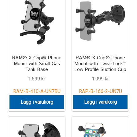
RAM® X-Grip® Phone
RAM® X-Grip® Phone
Mount with Small Gas
Mount with Twist-Lock™
Tank Base
Low Profile Suction Cup
1.599
kr
1.099
kr
RAM-B-410-A-UN7BU
RAP-B-166-2-UN7U
Lägg i varukorg
Lägg i varukorg