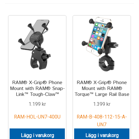
Keyboard
Laptop
Microphone
Phone
Printer
RAM® X-Grip® Phone
RAM® X-Grip® Phone
Mount with RAM® Snap-
Mount with RAM®
Spotlight
Link™ Tough-Claw™
Torque™ Large Rail Base
1.199
kr
1.399
kr
Tablet
RAM-HOL-UN7-400U
RAM-B-408-112-15-A-
MONTERINGSLÖSNING
UN7
Lägg i varukorg
Lägg i varukorg