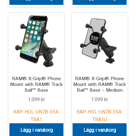
Produkter efter varumärken
Om oss
RAM® X-Grip® Phone
RAM® X-Grip® Phone
Mount with RAM® Track
Mount with RAM® Track
Ball™ Base
Ball™ Base – Medium
1.099
kr
1.099
kr
RAP-HOL-UN7B-354-
RAP-HOL-UN7B-354-
TRA1
TRA1U
Lägg i varukorg
Lägg i varukorg