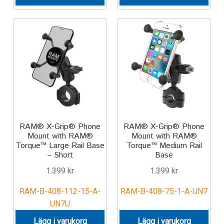
Components
Mounts with Holder
Holders
Monitor
Mounts
RAM® X-Grip® Phone
RAM® X-Grip® Phone
IntelliSkin
Mount with RAM®
Mount with RAM®
Torque™ Large Rail Base
Torque™ Medium Rail
– Short
Base
PRODUKTSERIE
1.399
kr
1.399
kr
GDS Tech
RAM-B-408-112-15-A-
RAM-B-408-75-1-A-UN7
UN7U
GDS Tech Tab-Lock
Lägg i varukorg
Lägg i varukorg