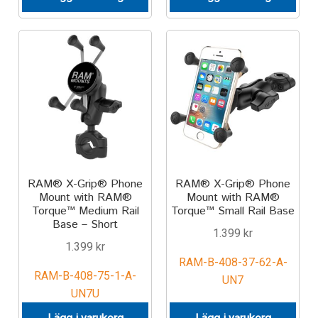
IntelliSkin
No-Drill
Power-Grip
Quick-Grip
RAM ROD
RAM® X-Grip® Phone
RAM® X-Grip® Phone
Mount with RAM®
Mount with RAM®
Torque™ Medium Rail
Torque™ Small Rail Base
RAM X-Grip
Base – Short
1.399
kr
1.399
kr
Produkter efter livsstil/aktivitet
RAM-B-408-37-62-A-
RAM-B-408-75-1-A-
UN7
FORDONSTYP
UN7U