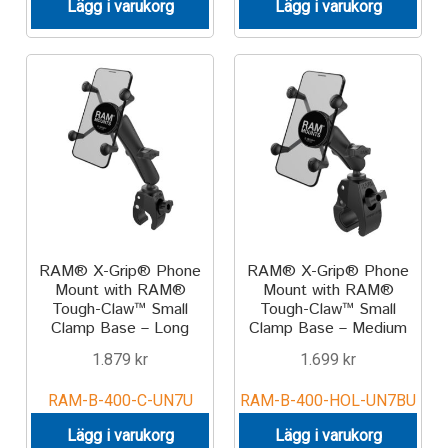
Lägg i varukorg
Lägg i varukorg
Motorcycle
Off-road Vehicle
Power Boat
Scooter
UTV
RAM® X-Grip® Phone
RAM® X-Grip® Phone
Mount with RAM®
Mount with RAM®
Vehicle Type
Tough-Claw™ Small
Tough-Claw™ Small
Clamp Base – Long
Clamp Base – Medium
Stand-Up Paddleboard
1.879
kr
1.699
kr
RAM-B-400-C-UN7U
RAM-B-400-HOL-UN7BU
Wheelchair
Lägg i varukorg
Lägg i varukorg