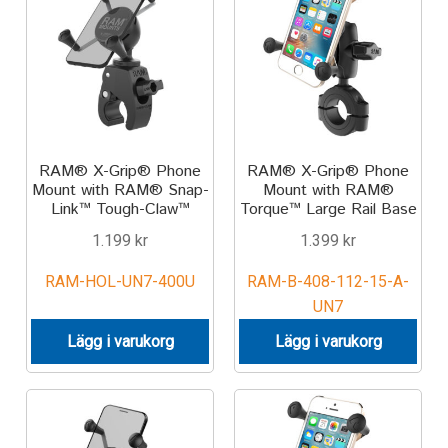
Aircraft
ATV
Bicycle
Car
RAM® X-Grip® Phone
RAM® X-Grip® Phone
Mount with RAM® Snap-
Mount with RAM®
Link™ Tough-Claw™
Torque™ Large Rail Base
Dirt Bike
1.199
kr
1.399
kr
Forklift
RAM-HOL-UN7-400U
RAM-B-408-112-15-A-
UN7
Kayak
Lägg i varukorg
Lägg i varukorg
Lift Truck
FORDONSTYP