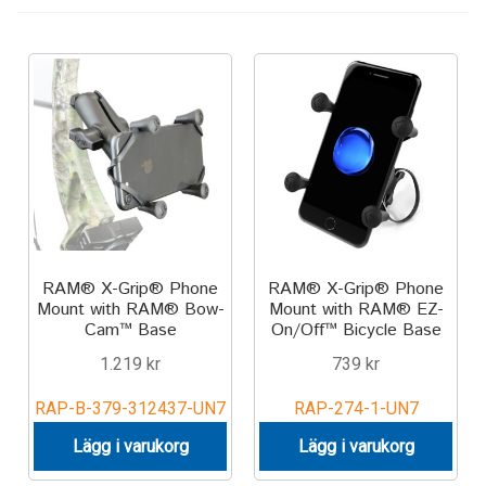
Keyboard
Laptop
Microphone
Phone
Printer
RAM® X-Grip® Phone
RAM® X-Grip® Phone
Mount with RAM® Bow-
Mount with RAM® EZ-
Spotlight
Cam™ Base
On/Off™ Bicycle Base
1.219
kr
739
kr
Tablet
RAP-B-379-312437-UN7
RAP-274-1-UN7
MONTERINGSLÖSNING
Lägg i varukorg
Lägg i varukorg