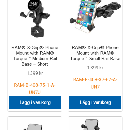
TILL FÖRETAG
Gun Holster
Handheld Computer
RAM® X-Grip® Phone
RAM® X-Grip® Phone
Monitor
Mount with RAM®
Mount with RAM®
Torque™ Medium Rail
Torque™ Small Rail Base
Base – Short
Printer
1.399
kr
1.399
kr
RAM-B-408-37-62-A-
Scanner Gun
RAM-B-408-75-1-A-
UN7
UN7U
Speaker
Lägg i varukorg
Lägg i varukorg
Forklift
Lift Truck