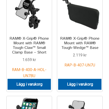
RAM® X-Grip® Phone
RAM® X-Grip® Phone
Mount with RAM®
Mount with RAM®
Tough-Claw™ Small
Tough-Wedge™ Base
Clamp Base – Short
2.119
kr
1.659
kr
RAP-B-407-UN7U
RAM-B-400-A-HOL-
UN7BU
Lägg i varukorg
Lägg i varukorg