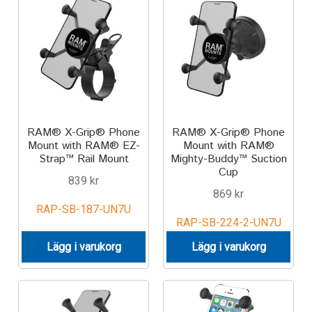
IntelliSkin
No-Drill
Power-Grip
RAM® X-Grip® Phone
RAM® X-Grip® Phone
Quick-Grip
Mount with RAM® EZ-
Mount with RAM®
Strap™ Rail Mount
Mighty-Buddy™ Suction
RAM ROD
Cup
839
kr
869
kr
RAM X-Grip
RAP-SB-187-UN7U
RAP-SB-224-2-UN7U
Produkter efter livsstil/aktivitet
Lägg i varukorg
Lägg i varukorg
FORDONSTYP