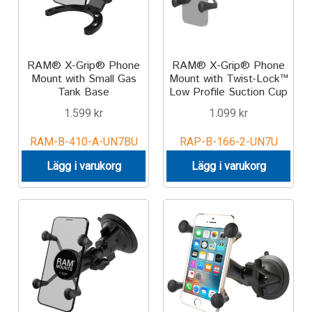
RAM® X-Grip® Phone
RAM® X-Grip® Phone
Mount with Small Gas
Mount with Twist-Lock™
Tank Base
Low Profile Suction Cup
1.599
kr
1.099
kr
RAM-B-410-A-UN7BU
RAP-B-166-2-UN7U
Lägg i varukorg
Lägg i varukorg