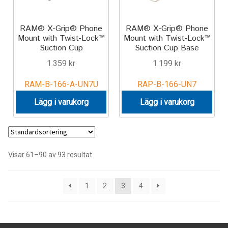
RAM® X-Grip® Phone
RAM® X-Grip® Phone
Mount with Twist-Lock™
Mount with Twist-Lock™
Suction Cup
Suction Cup Base
1.359
kr
1.199
kr
RAM-B-166-A-UN7U
RAP-B-166-UN7
Lägg i varukorg
Lägg i varukorg
Visar 61–90 av 93 resultat
1
2
3
4