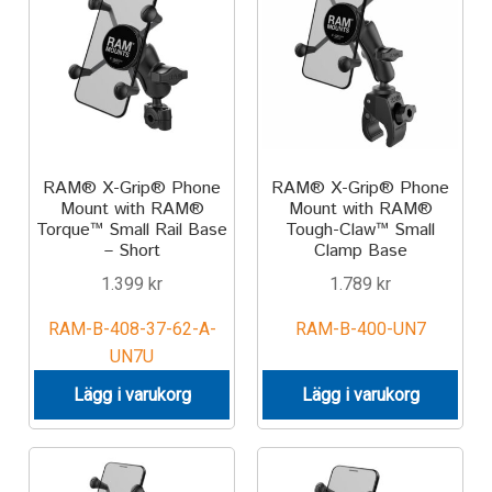
Produkter efter varumärken
Om oss
RAM® X-Grip® Phone
RAM® X-Grip® Phone
Mount with RAM®
Mount with RAM®
Torque™ Small Rail Base
Tough-Claw™ Small
– Short
Clamp Base
1.399
kr
1.789
kr
RAM-B-408-37-62-A-
RAM-B-400-UN7
UN7U
Lägg i varukorg
Lägg i varukorg