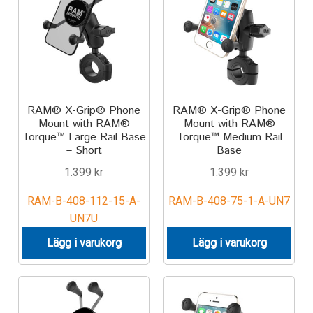
Motorcycle
Off-road Vehicle
Power Boat
RAM® X-Grip® Phone
RAM® X-Grip® Phone
Mount with RAM®
Mount with RAM®
Torque™ Large Rail Base
Torque™ Medium Rail
Scooter
– Short
Base
1.399
kr
1.399
kr
UTV
RAM-B-408-112-15-A-
RAM-B-408-75-1-A-UN7
Vehicle Type
UN7U
Lägg i varukorg
Lägg i varukorg
Stand-Up Paddleboard
Wheelchair