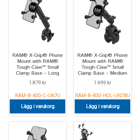
RAM® X-Grip® Phone
RAM® X-Grip® Phone
Mount with RAM®
Mount with RAM®
Tough-Claw™ Small
Tough-Claw™ Small
Clamp Base – Long
Clamp Base – Medium
1.879
kr
1.699
kr
RAM-B-400-C-UN7U
RAM-B-400-HOL-UN7BU
Lägg i varukorg
Lägg i varukorg