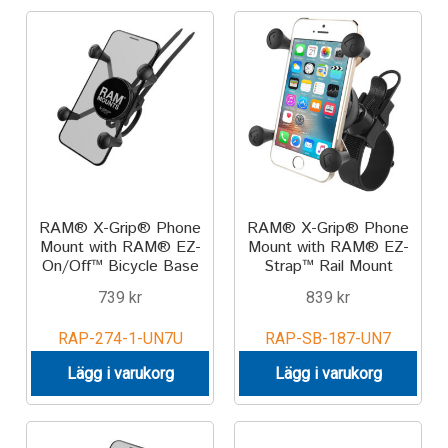
Components
Mounts with Holder
Holders
Monitor
Mounts
RAM® X-Grip® Phone
RAM® X-Grip® Phone
Mount with RAM® EZ-
Mount with RAM® EZ-
On/Off™ Bicycle Base
Strap™ Rail Mount
IntelliSkin
739
kr
839
kr
PRODUKTSERIE
RAP-274-1-UN7U
RAP-SB-187-UN7
Lägg i varukorg
Lägg i varukorg
GDS Tech
GDS Tech Tab-Lock