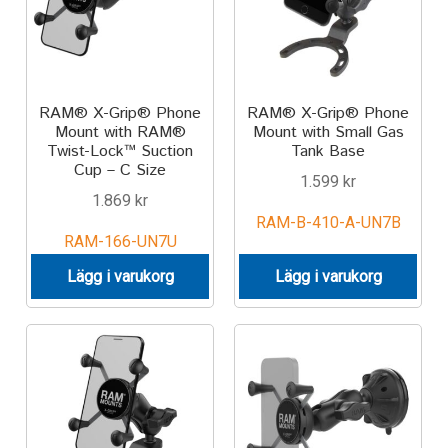
RAM® X-Grip® Phone
RAM® X-Grip® Phone
Mount with RAM®
Mount with Small Gas
Twist-Lock™ Suction
Tank Base
Cup – C Size
1.599
kr
1.869
kr
RAM-B-410-A-UN7B
RAM-166-UN7U
Lägg i varukorg
Lägg i varukorg