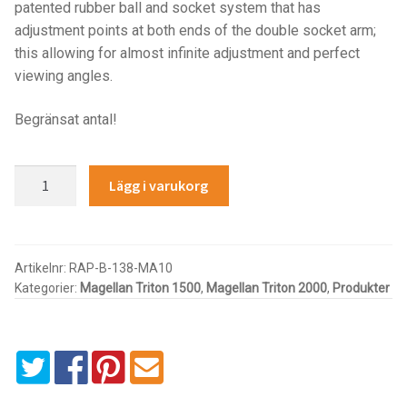
Components
patented rubber ball and socket system that has
adjustment points at both ends of the double socket arm;
Mounts with Holder
this allowing for almost infinite adjustment and perfect
viewing angles.
Holders
Begränsat antal!
Monitor
RAM
Lägg i varukorg
Mounts
MOUNT
MAGELLAN
TRITON
IntelliSkin
1500
Artikelnr:
RAP-B-138-MA10
Kategorier:
Magellan Triton 1500
,
Magellan Triton 2000
,
Produkter
2000
PRODUKTSERIE
mängd
GDS Tech
GDS Tech Tab-Lock