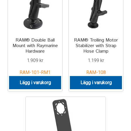
Motorcycle
Off-road Vehicle
RAM® Double Ball
RAM® Trolling Motor
Power Boat
Mount with Raymarine
Stabilizer with Strap
Hardware
Hose Clamp
Scooter
1.909
kr
1.199
kr
RAM-101-RM1
RAM-108
UTV
Lägg i varukorg
Lägg i varukorg
Vehicle Type
Stand-Up Paddleboard
Wheelchair