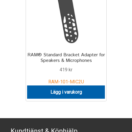
TILL FÖRETAG
Gun Holster
Handheld Computer
Monitor
RAM® Standard Bracket Adapter for
Speakers & Microphones
Printer
419
kr
RAM-101-MIC2U
Scanner Gun
Lägg i varukorg
Speaker
Forklift
Lift Truck
Kundtjänst & Köphjälp