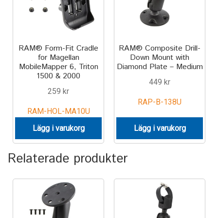
Aircraft
ATV
RAM® Form-Fit Cradle
RAM® Composite Drill-
Bicycle
for Magellan
Down Mount with
MobileMapper 6, Triton
Diamond Plate – Medium
1500 & 2000
Car
449
kr
259
kr
RAP-B-138U
Dirt Bike
RAM-HOL-MA10U
Lägg i varukorg
Lägg i varukorg
Forklift
Relaterade produkter
Kayak
Lift Truck
FORDONSTYP