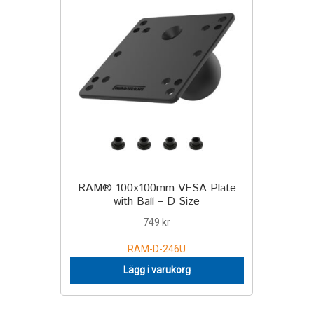
RAM® 100x100mm VESA Plate
with Ball – D Size
749
kr
RAM-D-246U
Lägg i varukorg