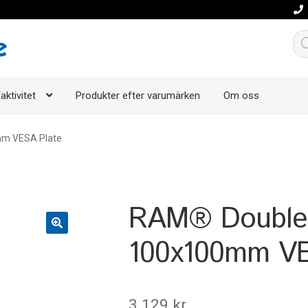
Pro
aktivitet
Produkter efter varumärken
Om oss
mm VESA Plate
RAM® Double 
100x100mm VE
3.129
kr