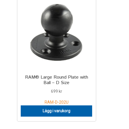
RAM® Large Round Plate with
Ball – D Size
699
kr
RAM-D-202U
Lägg i varukorg