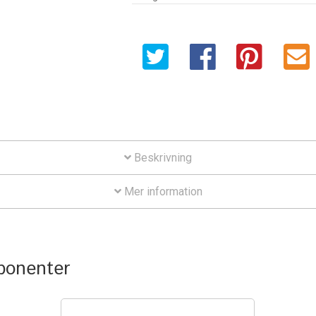
VESA
Plate
mängd
Beskrivning
Mer information
mponenter