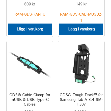
809
kr
149
kr
Motorcycle
RAM-GDS-FAN1U
RAM-GDS-CAB-MUSB2-
1
Off-road Vehicle
Lägg i varukorg
Lägg i varukorg
Power Boat
Scooter
UTV
Vehicle Type
Stand-Up Paddleboard
GDS® Cable Clamp for
GDS® Tough-Dock™ for
mUSB & USB Type-C
Samsung Tab A 8.4 SM-
Wheelchair
Cables
T307