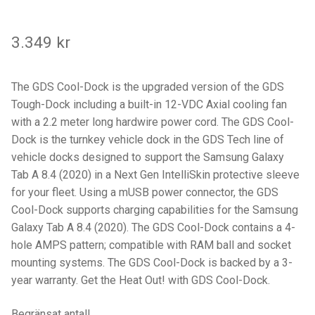
Components
3.349
kr
Mounts with Holder
Holders
The GDS Cool-Dock is the upgraded version of the GDS
Tough-Dock including a built-in 12-VDC Axial cooling fan
Monitor
with a 2.2 meter long hardwire power cord. The GDS Cool-
Dock is the turnkey vehicle dock in the GDS Tech line of
Mounts
vehicle docks designed to support the Samsung Galaxy
Tab A 8.4 (2020) in a Next Gen IntelliSkin protective sleeve
IntelliSkin
for your fleet. Using a mUSB power connector, the GDS
Cool-Dock supports charging capabilities for the Samsung
PRODUKTSERIE
Galaxy Tab A 8.4 (2020). The GDS Cool-Dock contains a 4-
hole AMPS pattern; compatible with RAM ball and socket
mounting systems. The GDS Cool-Dock is backed by a 3-
GDS Tech
year warranty. Get the Heat Out! with GDS Cool-Dock.
GDS Tech Tab-Lock
Begränsat antal!