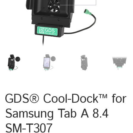
Keyboard
Laptop
Microphone
Phone
Printer
Spotlight
GDS® Cool-Dock™ for
Tablet
Samsung Tab A 8.4
MONTERINGSLÖSNING
SM-T307