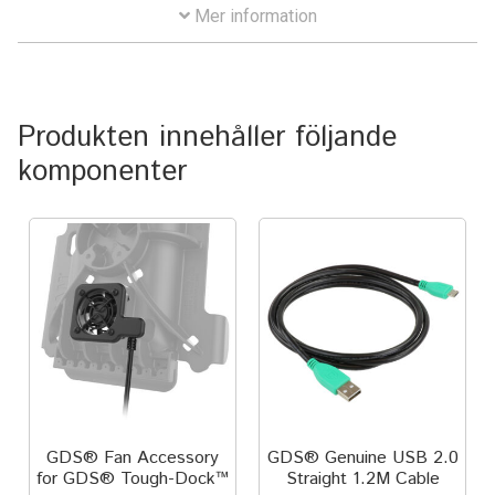
Aircraft
Mer information
ATV
Bicycle
Produkten innehåller följande
komponenter
Car
Dirt Bike
Forklift
Kayak
Lift Truck
GDS® Fan Accessory
GDS® Genuine USB 2.0
for GDS® Tough-Dock™
Straight 1.2M Cable
FORDONSTYP