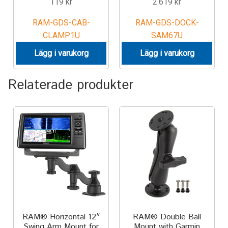
119
kr
2.619
kr
TILL FÖRETAG
RAM-GDS-CAB-
RAM-GDS-DOCK-
Gun Holster
CLAMP1U
SAM67U
Lägg i varukorg
Lägg i varukorg
Handheld Computer
Relaterade produkter
Monitor
Printer
Scanner Gun
Speaker
Forklift
RAM® Horizontal 12″
RAM® Double Ball
Lift Truck
Swing Arm Mount for
Mount with Garmin