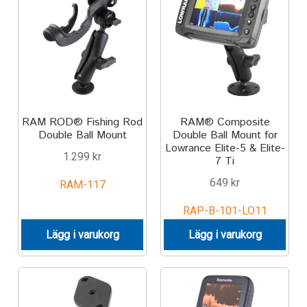
Components
Mounts with Holder
Holders
Monitor
RAM ROD® Fishing Rod
RAM® Composite
Double Ball Mount
Double Ball Mount for
Lowrance Elite-5 & Elite-
Mounts
1.299
kr
7 Ti
649
kr
IntelliSkin
RAM-117
RAP-B-101-LO11
PRODUKTSERIE
Lägg i varukorg
Lägg i varukorg
GDS Tech
GDS Tech Tab-Lock