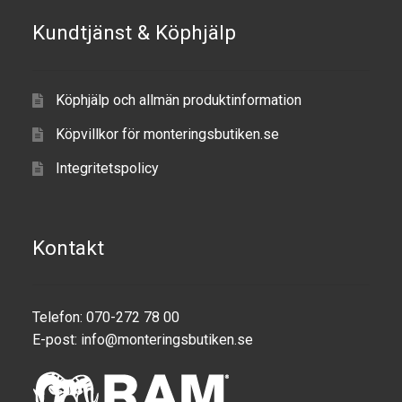
Kundtjänst & Köphjälp
Motorcycle
Off-road Vehicle
Köphjälp och allmän produktinformation
Power Boat
Köpvillkor för monteringsbutiken.se
Integritetspolicy
Scooter
UTV
Kontakt
Vehicle Type
Telefon: 070-272 78 00
Stand-Up Paddleboard
E-post:
info@monteringsbutiken.se
Wheelchair