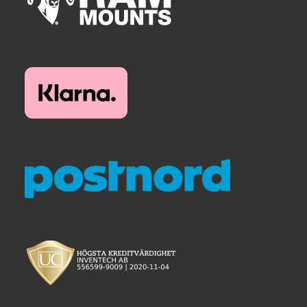
TILL FÖRETAG
Gun Holster
Handheld Computer
Monitor
Printer
Scanner Gun
Speaker
Forklift
Lift Truck