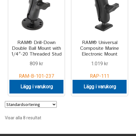
Aircraft
ATV
Bicycle
RAM® Drill-Down
RAM® Universal
Double Ball Mount with
Composite Marine
Car
1/4″-20 Threaded Stud
Electronic Mount
809
kr
1.019
kr
Dirt Bike
RAM-B-101-237
RAP-111
Forklift
Lägg i varukorg
Lägg i varukorg
Kayak
Lift Truck
Visar alla 8 resultat
FORDONSTYP