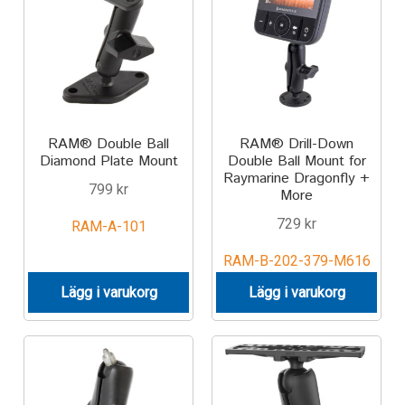
IntelliSkin
No-Drill
Power-Grip
RAM® Double Ball
RAM® Drill-Down
Diamond Plate Mount
Double Ball Mount for
Quick-Grip
Raymarine Dragonfly +
799
kr
More
RAM ROD
729
kr
RAM-A-101
RAM-B-202-379-M616
RAM X-Grip
Lägg i varukorg
Lägg i varukorg
Produkter efter livsstil/aktivitet
FORDONSTYP