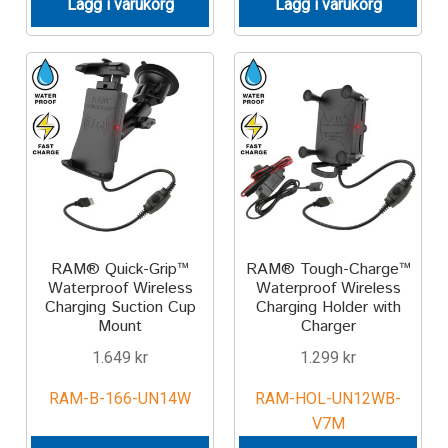
Lägg i varukorg
Lägg i varukorg
IntelliSkin
No-Drill
Power-Grip
Quick-Grip
RAM ROD
RAM® Quick-Grip™
RAM® Tough-Charge™
Waterproof Wireless
Waterproof Wireless
RAM X-Grip
Charging Suction Cup
Charging Holder with
Mount
Charger
Produkter efter livsstil/aktivitet
1.649
kr
1.299
kr
RAM-B-166-UN14W
RAM-HOL-UN12WB-
FORDONSTYP
V7M