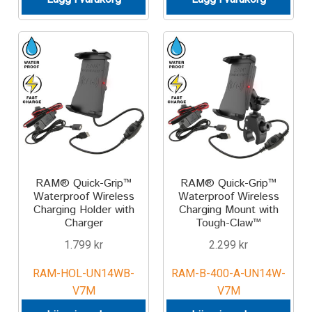
Components
Mounts with Holder
Holders
Monitor
Mounts
RAM® Quick-Grip™
RAM® Quick-Grip™
IntelliSkin
Waterproof Wireless
Waterproof Wireless
Charging Holder with
Charging Mount with
Charger
Tough-Claw™
PRODUKTSERIE
1.799
kr
2.299
kr
GDS Tech
RAM-HOL-UN14WB-
RAM-B-400-A-UN14W-
V7M
V7M
GDS Tech Tab-Lock