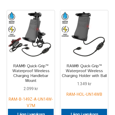
Keyboard
Laptop
Microphone
Phone
Printer
RAM® Quick-Grip™
RAM® Quick-Grip™
Waterproof Wireless
Waterproof Wireless
Spotlight
Charging Handlebar
Charging Holder with Ball
Mount
1.349
kr
2.099
kr
Tablet
RAM-HOL-UN14WB
RAM-B-149Z-A-UN14W-
MONTERINGSLÖSNING
V7M
Lägg i varukorg
Lägg i varukorg