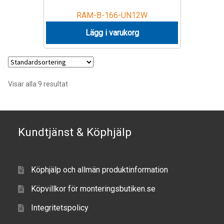
TILL FÖRETAG
RAM-B-166-UN12W
Lägg i varukorg
Gun Holster
Handheld Computer
Visar alla 9 resultat
Monitor
Printer
Kundtjänst & Köphjälp
Scanner Gun
Speaker
Köphjälp och allmän produktinformation
Köpvillkor för monteringsbutiken.se
Forklift
Integritetspolicy
Lift Truck