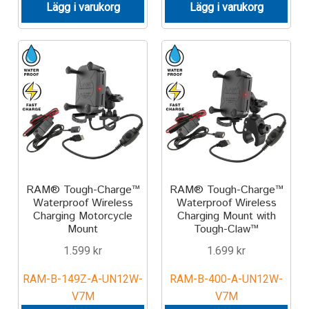
Aircraft
Lägg i varukorg
Lägg i varukorg
ATV
Bicycle
Car
Dirt Bike
RAM® Tough-Charge™
RAM® Tough-Charge™
Forklift
Waterproof Wireless
Waterproof Wireless
Charging Motorcycle
Charging Mount with
Kayak
Mount
Tough-Claw™
1.599
kr
1.699
kr
Lift Truck
RAM-B-149Z-A-UN12W-
RAM-B-400-A-UN12W-
V7M
V7M
FORDONSTYP