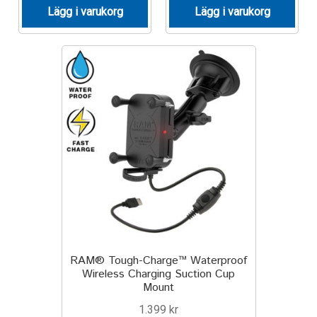
Lägg i varukorg
Lägg i varukorg
Motorcycle
Off-road Vehicle
Power Boat
Scooter
UTV
Vehicle Type
Stand-Up Paddleboard
RAM® Tough-Charge™ Waterproof
Wireless Charging Suction Cup
Mount
Wheelchair
1.399
kr