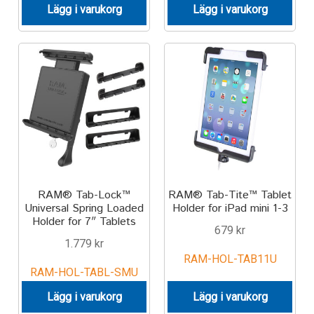
Components
Lägg i varukorg
Lägg i varukorg
Mounts with Holder
Holders
Monitor
Mounts
IntelliSkin
RAM® Tab-Lock™
RAM® Tab-Tite™ Tablet
Universal Spring Loaded
Holder for iPad mini 1-3
Holder for 7″ Tablets
PRODUKTSERIE
679
kr
1.779
kr
RAM-HOL-TAB11U
GDS Tech
RAM-HOL-TABL-SMU
Lägg i varukorg
Lägg i varukorg
GDS Tech Tab-Lock