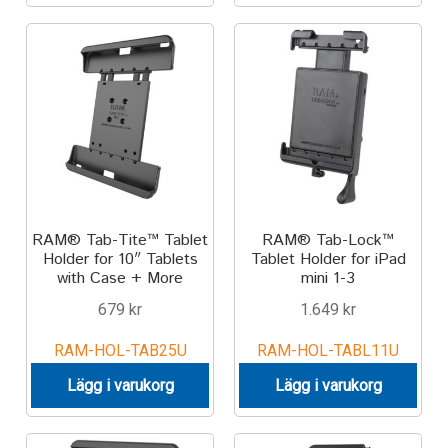
IntelliSkin
No-Drill
Power-Grip
Quick-Grip
RAM® Tab-Tite™ Tablet
RAM® Tab-Lock™
RAM ROD
Holder for 10″ Tablets
Tablet Holder for iPad
with Case + More
mini 1-3
RAM X-Grip
679
kr
1.649
kr
RAM-HOL-TAB25U
RAM-HOL-TABL11U
Produkter efter livsstil/aktivitet
Lägg i varukorg
Lägg i varukorg
FORDONSTYP