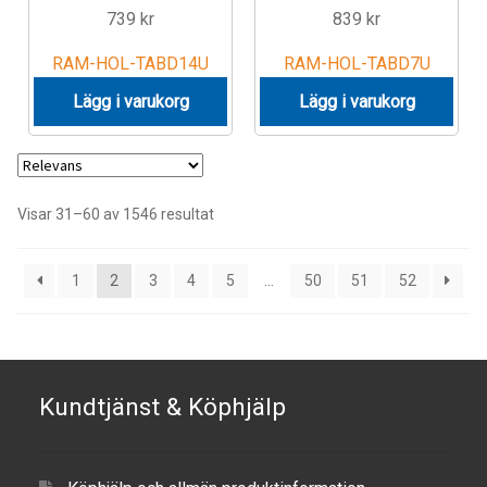
739
kr
839
kr
RAM-HOL-TABD14U
RAM-HOL-TABD7U
Lägg i varukorg
Lägg i varukorg
Visar 31–60 av 1546 resultat
1
2
3
4
5
…
50
51
52
Kundtjänst & Köphjälp