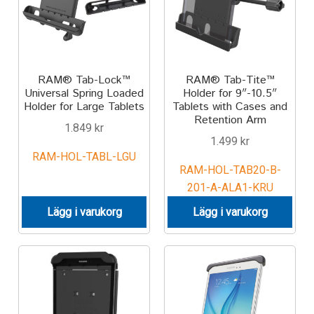
Produkter efter varumärken
Om oss
RAM® Tab-Lock™
RAM® Tab-Tite™
Universal Spring Loaded
Holder for 9″-10.5″
Holder for Large Tablets
Tablets with Cases and
Retention Arm
1.849
kr
1.499
kr
RAM-HOL-TABL-LGU
RAM-HOL-TAB20-B-
201-A-ALA1-KRU
Lägg i varukorg
Lägg i varukorg