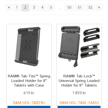
Keyboard
1
2
3
4
5
…
50
51
52
Laptop
Microphone
Phone
Printer
Spotlight
RAM® Tab-Tite™ Spring
RAM® Tab-Lock™
Loaded Holder for 8″
Universal Spring Loaded
Tablet
Tablets with Case
Holder for 8″ Tablets
619
kr
1.839
kr
MONTERINGSLÖSNING
RAM-HOL-TAB29U
RAM-HOL-TABL-SM2U