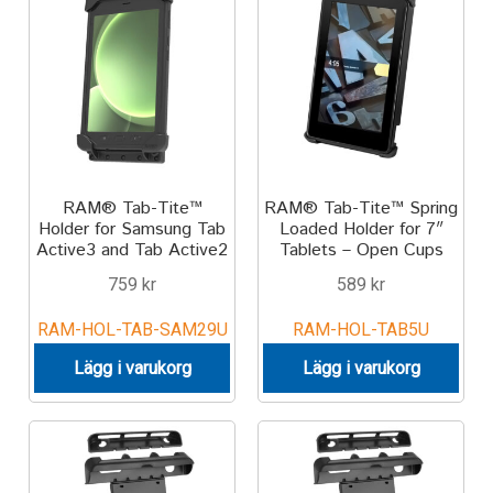
Motorcycle
Off-road Vehicle
Power Boat
RAM® Tab-Tite™
RAM® Tab-Tite™ Spring
Scooter
Holder for Samsung Tab
Loaded Holder for 7″
Active3 and Tab Active2
Tablets – Open Cups
UTV
759
kr
589
kr
RAM-HOL-TAB-SAM29U
RAM-HOL-TAB5U
Vehicle Type
Lägg i varukorg
Lägg i varukorg
Stand-Up Paddleboard
Wheelchair