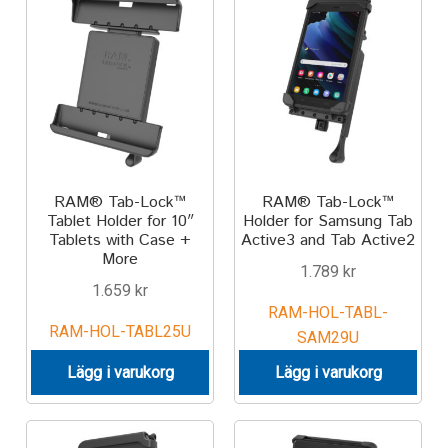
Aircraft
ATV
Bicycle
Car
RAM® Tab-Lock™
RAM® Tab-Lock™
Tablet Holder for 10″
Holder for Samsung Tab
Dirt Bike
Tablets with Case +
Active3 and Tab Active2
More
1.789
kr
Forklift
1.659
kr
RAM-HOL-TABL-
Kayak
RAM-HOL-TABL25U
SAM29U
Lägg i varukorg
Lägg i varukorg
Lift Truck
FORDONSTYP