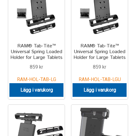
TILL FÖRETAG
Gun Holster
Handheld Computer
RAM® Tab-Tite™
RAM® Tab-Tite™
Universal Spring Loaded
Universal Spring Loaded
Monitor
Holder for Large Tablets
Holder for Large Tablets
859
kr
859
kr
Printer
RAM-HOL-TAB-LG
RAM-HOL-TAB-LGU
Scanner Gun
Lägg i varukorg
Lägg i varukorg
Speaker
Forklift
Lift Truck