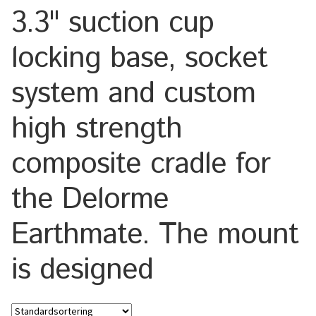
3.3" suction cup
Keyboard
locking base, socket
Laptop
system and custom
Microphone
high strength
Phone
composite cradle for
Printer
the Delorme
Spotlight
Earthmate. The mount
Tablet
is designed
MONTERINGSLÖSNING