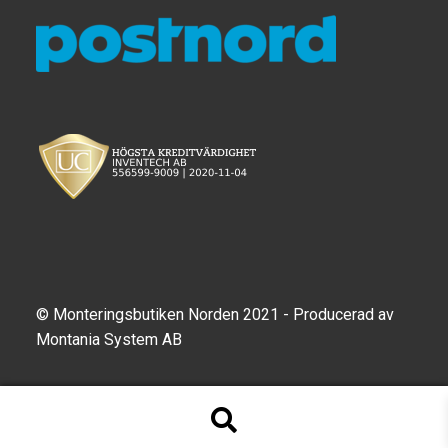
Motorcycle
Off-road Vehicle
Power Boat
Scooter
UTV
Vehicle Type
© Monteringsbutiken Norden 2021 - Producerad av
Montania System AB
Stand-Up Paddleboard
Wheelchair
Produktsökning