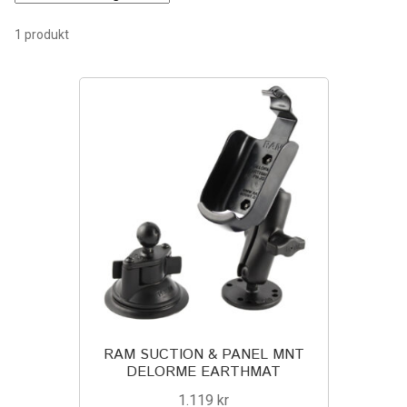
Components
1 produkt
Mounts with Holder
Holders
Monitor
Mounts
IntelliSkin
PRODUKTSERIE
GDS Tech
RAM SUCTION & PANEL MNT
DELORME EARTHMAT
GDS Tech Tab-Lock
1.119
kr