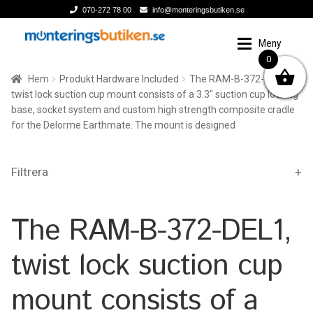
070-272 78 00
info@monteringsbutiken.se
Hoppa
Hoppa
Meny
till
till
0
Expand
navigering
innehåll
Hem
Monteringslösning
Hem
Produkt Hardware Included
The RAM-B-372-DEL1,
twist lock suction cup mount consists of a 3.3" suction cup locking
Expand
Enheter och tillbehör
För enhet/tillbehör
base, socket system and custom high strength composite cradle
for the Delorme Earthmate. The mount is designed
Expand
Produktserie
PASSAR TILL ENHET/TILLBEHÖR
Filtrera
Expand
Passar till Fordon
Camera
The RAM-B-372-DEL1,
Varumärken
Drink
twist lock suction cup
Om oss
Fishfinder
mount consists of a
GPS