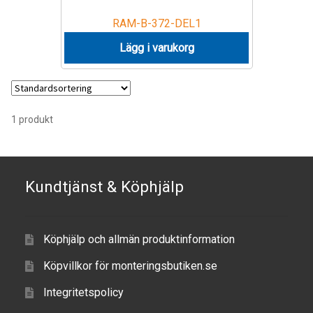
IntelliSkin
RAM-B-372-DEL1
Lägg i varukorg
No-Drill
Power-Grip
1 produkt
Quick-Grip
RAM ROD
Kundtjänst & Köphjälp
RAM X-Grip
Köphjälp och allmän produktinformation
Produkter efter livsstil/aktivitet
Köpvillkor för monteringsbutiken.se
FORDONSTYP
Integritetspolicy