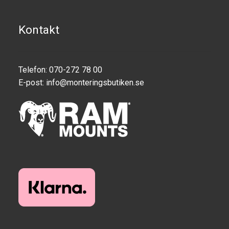
Aircraft
Kontakt
ATV
Bicycle
Telefon: 070-272 78 00
E-post:
info@monteringsbutiken.se
Car
Dirt Bike
Forklift
Kayak
Lift Truck
FORDONSTYP