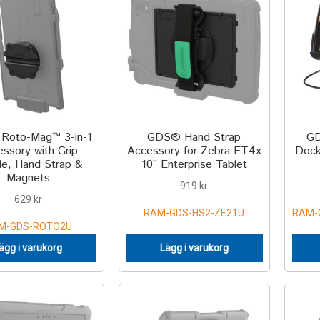
Roto-Mag™ 3-in-1
GDS® Hand Strap
GD
ssory with Grip
Accessory for Zebra ET4x
Dock
le, Hand Strap &
10” Enterprise Tablet
Magnets
919
kr
629
kr
RAM-GDS-HS2-ZE21U
RAM-
M-GDS-ROTO2U
ägg i varukorg
Lägg i varukorg