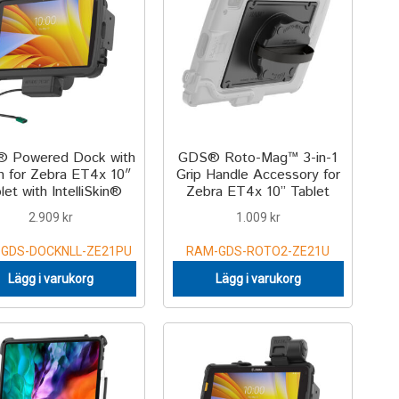
 Powered Dock with
GDS® Roto-Mag™ 3-in-1
h for Zebra ET4x 10″
Grip Handle Accessory for
let with IntelliSkin®
Zebra ET4x 10” Tablet
2.909
kr
1.009
kr
GDS-DOCKNLL-ZE21PU
RAM-GDS-ROTO2-ZE21U
Lägg i varukorg
Lägg i varukorg