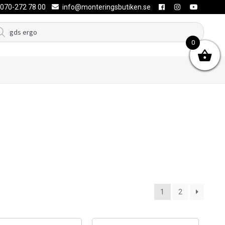
070-272 78 00
info@monteringsbutiken.se
duktsökning
0
1
2