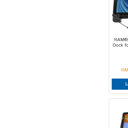
RAM® 
Dock fo
RA
L