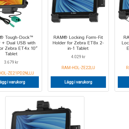
® Tough-Dock™
RAM® Locking Form-Fit
RA
 + Dual USB with
Holder for Zebra ET8x 2-
Loc
for Zebra ET4x 10″
in-1 Tablet
E
Tablet
4.029
kr
3.679
kr
RAM-HOL-ZE22LU
R
HOL-ZE21PD2NLLU
ägg i varukorg
Lägg i varukorg