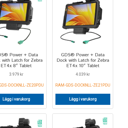
S® Power + Data
GDS® Power + Data
 with Latch for Zebra
Dock with Latch for Zebra
ET4x 8″ Tablet
ET4x 10″ Tablet
3.979
kr
4.039
kr
GDS-DOCKNLL-ZE20PDU
RAM-GDS-DOCKNLL-ZE21PDU
Lägg i varukorg
Lägg i varukorg