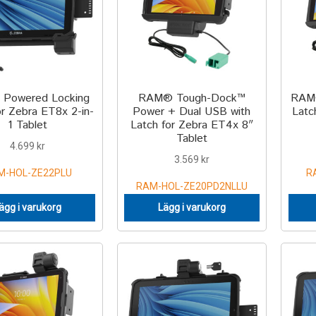
Powered Locking
RAM® Tough-Dock™
RAM®
r Zebra ET8x 2-in-
Power + Dual USB with
Latc
1 Tablet
Latch for Zebra ET4x 8″
Tablet
4.699
kr
3.569
kr
M-HOL-ZE22PLU
R
RAM-HOL-ZE20PD2NLLU
ägg i varukorg
Lägg i varukorg