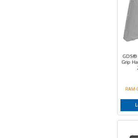
GDS® 
Grip Ha
RAM-
L