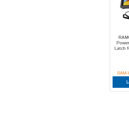
RAM
Power
Latch 
RAM-
L