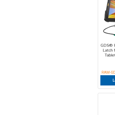
GDS® P
Latch 
Tablet
RAM-GD
L