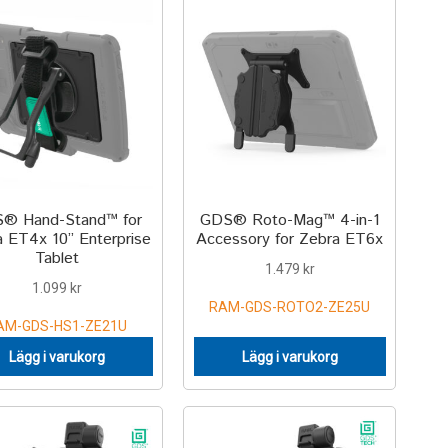
® Hand-Stand™ for
GDS® Roto-Mag™ 4-in-1
a ET4x 10” Enterprise
Accessory for Zebra ET6x
Tablet
1.479
kr
1.099
kr
RAM-GDS-ROTO2-ZE25U
AM-GDS-HS1-ZE21U
Lägg i varukorg
Lägg i varukorg