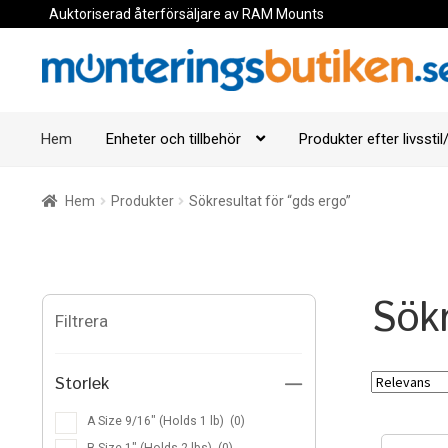
Auktoriserad återförsäljare av RAM Mounts
Hoppa
Hoppa
till
till
navigering
innehåll
Hem
Enheter och tillbehör
Produkter efter livsstil/
Hem
Produkter
Sökresultat för “gds ergo”
Sökr
Filtrera
Storlek
—
A Size 9/16″ (Holds 1 lb)
(0)
B Size 1″ (Holds 2 lbs)
(0)