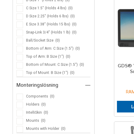
C Size 1.5″ (Holds 4 lbs)
(0)
D Size 2.25″ (Holds 6 lbs)
(0)
E Size 3.38″ (Holds 15 lbs)
(0)
Snap-Link 3/4″ (Holds 1 lb)
(0)
Ball/Socket Size
(0)
Bottom of Arm: C Size (1.5")
(0)
Top of Arm: B Size (1")
(0)
Bottom of Mount: C Size (1.5")
(0)
GDS® V
S
Top of Mount: B Size (1")
(0)
Monteringslösning
—
RAM
Components
(0)
Holders
(0)
L
IntelliSkin
(0)
Mounts
(0)
Mounts with Holder
(0)