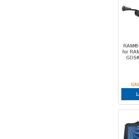
RAM® 
for RA
GDS® 
RA
L