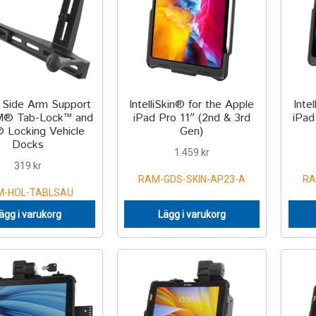
Side Arm Support
IntelliSkin® for the Apple
Inte
M® Tab-Lock™ and
iPad Pro 11″ (2nd & 3rd
iPad
Locking Vehicle
Gen)
Docks
1.459
kr
319
kr
RAM-GDS-SKIN-AP23-A
RA
M-HOL-TABLSAU
ägg i varukorg
Lägg i varukorg