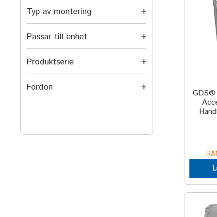
Typ av montering
+
Passar till enhet
+
Produktserie
+
Fordon
+
GDS® 
Acce
Hand
RA
L