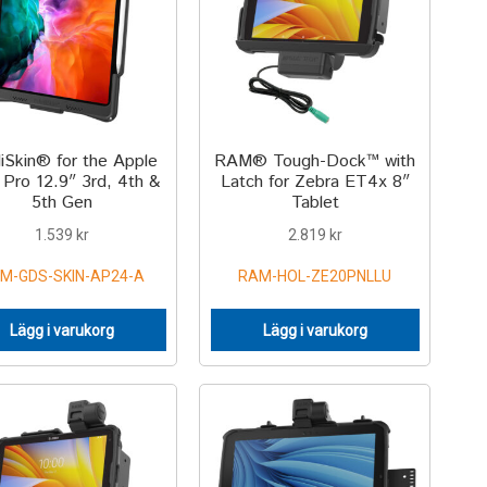
lliSkin® for the Apple
RAM® Tough-Dock™ with
 Pro 12.9″ 3rd, 4th &
Latch for Zebra ET4x 8″
5th Gen
Tablet
1.539
kr
2.819
kr
M-GDS-SKIN-AP24-A
RAM-HOL-ZE20PNLLU
Lägg i varukorg
Lägg i varukorg