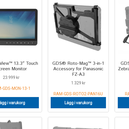
iew™ 13.3″ Touch
GDS® Roto-Mag™ 3-in-1
GDS
creen Monitor
Accessory for Panasonic
Zebr
FZ-A3
23.999
kr
1.329
kr
-GDS-MON-13-1
RAM-GDS-ROTO2-PAN16U
R
ägg i varukorg
Lägg i varukorg