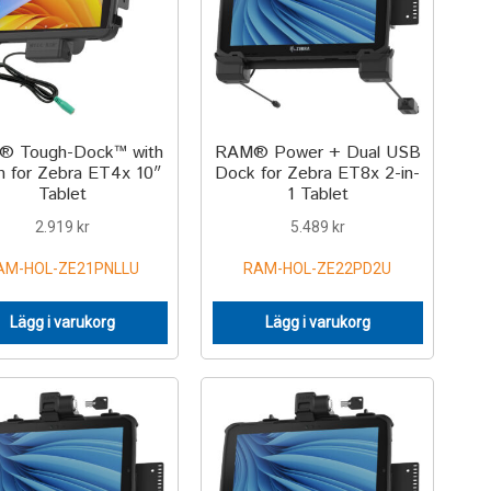
 Tough-Dock™ with
RAM® Power + Dual USB
h for Zebra ET4x 10″
Dock for Zebra ET8x 2-in-
Tablet
1 Tablet
2.919
kr
5.489
kr
AM-HOL-ZE21PNLLU
RAM-HOL-ZE22PD2U
Lägg i varukorg
Lägg i varukorg