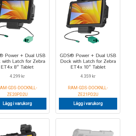
 Power + Dual USB
GDS® Power + Dual USB
 with Latch for Zebra
Dock with Latch for Zebra
ET4x 8″ Tablet
ET4x 10″ Tablet
4.299
kr
4.359
kr
AM-GDS-DOCKNLL-
RAM-GDS-DOCKNLL-
ZE20PD2U
ZE21PD2U
Lägg i varukorg
Lägg i varukorg