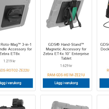
Roto-Mag™ 3-in-1
GDS® Hand-Stand™
GDS®
ndle Accessory for
Magnetic Accessory for
Dock
Zebra ET8x
Zebra ET4x 10” Enterprise
Tablet
1.219
kr
1.629
kr
GDS-ROTO2-ZE22U
R
RAM-GDS-HS1M-ZE21U
ägg i varukorg
Lägg i varukorg