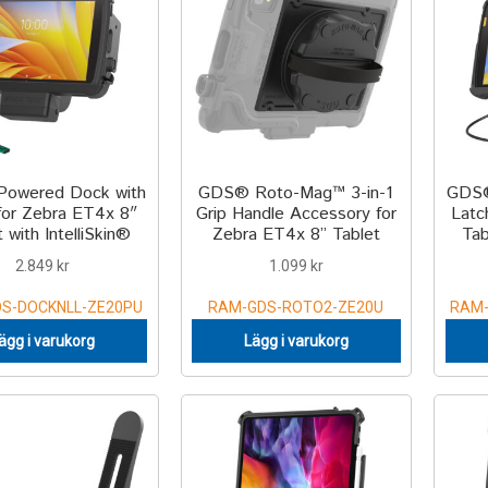
owered Dock with
GDS® Roto-Mag™ 3-in-1
GDS®
for Zebra ET4x 8″
Grip Handle Accessory for
Latc
 with IntelliSkin®
Zebra ET4x 8” Tablet
Tab
2.849
kr
1.099
kr
S-DOCKNLL-ZE20PU
RAM-GDS-ROTO2-ZE20U
RAM-
ägg i varukorg
Lägg i varukorg